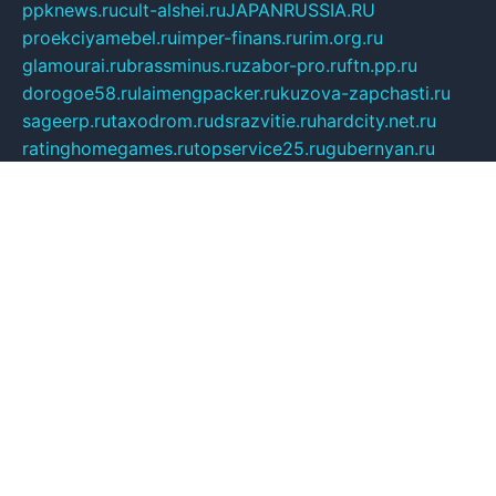
ppknews.ru
cult-alshei.ru
JAPANRUSSIA.RU
proekciyamebel.ru
imper-finans.ru
rim.org.ru
glamourai.ru
brassminus.ru
zabor-pro.ru
ftn.pp.ru
dorogoe58.ru
laimengpacker.ru
kuzova-zapchasti.ru
sageerp.ru
taxodrom.ru
dsrazvitie.ru
hardcity.net.ru
ratinghomegames.ru
topservice25.ru
gubernyan.ru
gtglasslined.ru
ii4.ru
tssport.spb.ru
andorra24.com
blackwallstreet.ru
oboimos.ru
optim-doors.com.ru
ikuch.ru
nycr.org.ru
npa21.ru
vremya-ch.spb.ru
desert000.ru
ivtorgi.ru
ifiori.ru
catalog-statei.ru
dcv.org.ru
spetsmaster174.ru
ipkameryhiseeu.ru
dum26.ru
ruspol.spb.ru
fr-opendp.ru
kam-solnyshko.ru
cheyenne-arapaho.ru
sevzapmetal.spb.ru
ted-lapidus.spb.ru
parasite-eliminator.ru
sigma-complete.ru
modernworld.ru
dama-moda.ru
eholot-group.ru
sk-nvkz.ru
DRONGOLD.RU
democratia2.ru
i-farmer.ru
mass-sport.org
jablonex.spb.ru
bookmess.ru
linkword.ru