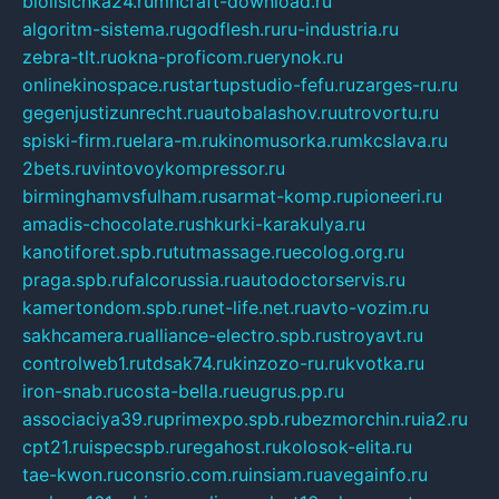
biolisichka24.ru
mncraft-download.ru
algoritm-sistema.ru
godflesh.ru
ru-industria.ru
zebra-tlt.ru
okna-proficom.ru
erynok.ru
onlinekinospace.ru
startupstudio-fefu.ru
zarges-ru.ru
gegenjustizunrecht.ru
autobalashov.ru
utrovortu.ru
spiski-firm.ru
elara-m.ru
kinomusorka.ru
mkcslava.ru
2bets.ru
vintovoykompressor.ru
birminghamvsfulham.ru
sarmat-komp.ru
pioneeri.ru
amadis-chocolate.ru
shkurki-karakulya.ru
kanotiforet.spb.ru
tutmassage.ru
ecolog.org.ru
praga.spb.ru
falcorussia.ru
autodoctorservis.ru
kamertondom.spb.ru
net-life.net.ru
avto-vozim.ru
sakhcamera.ru
alliance-electro.spb.ru
stroyavt.ru
controlweb1.ru
tdsak74.ru
kinzozo-ru.ru
kvotka.ru
iron-snab.ru
costa-bella.ru
eugrus.pp.ru
associaciya39.ru
primexpo.spb.ru
bezmorchin.ru
ia2.ru
cpt21.ru
ispecspb.ru
regahost.ru
kolosok-elita.ru
tae-kwon.ru
consrio.com.ru
insiam.ru
avegainfo.ru