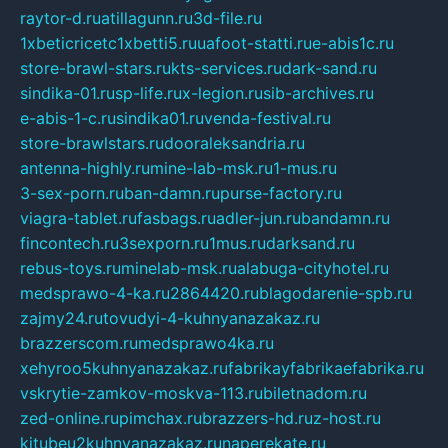
raytor-d.ru
atillagunn.ru
3d-file.ru
1xbeticricetc1xbetti5.ru
uafoot-statti.ru
e-abis1c.ru
store-brawl-stars.ru
kts-services.ru
dark-sand.ru
sindika-01.ru
sp-life.ru
x-legion.ru
sib-archives.ru
e-abis-1-c.ru
sindika01.ru
venda-festival.ru
store-brawlstars.ru
dooraleksandria.ru
antenna-highly.ru
mine-lab-msk.ru
1-mus.ru
3-sex-porn.ru
ban-damn.ru
purse-factory.ru
viagra-tablet.ru
fasbags.ru
adler-jun.ru
bandamn.ru
fincontech.ru
3sexporn.ru
1mus.ru
darksand.ru
rebus-toys.ru
minelab-msk.ru
alabuga-cityhotel.ru
medsprawo-4-ka.ru
2864420.ru
blagodarenie-spb.ru
zajmy24.ru
tovudyi-4-kuhnyanazakaz.ru
brazzerscom.ru
medsprawo4ka.ru
xehyroo5kuhnyanazakaz.ru
fabrikayfabrikaefabrika.ru
vskrytie-zamkov-moskva-113.ru
biletnadom.ru
zed-online.ru
pimchax.ru
brazzers-hd.ru
z-host.ru
kitubeu2kuhnyanazakaz.ru
naperekate.ru