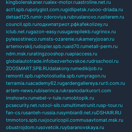
kingbolenskaner.ru
alex-motor.ru
astroline.net.ru
act1.spb.ru
polyglot.com.ru
gidlipetsk.ru
ooo-driada.ru
detsad125.ru
mir-zdoroviya.ru
bruslanovo.ru
siterem.ru
council.spb.ru
лодкипатриот.рф
kafekolizey.ru
iclub.net.ru
gazon-easy.ru
sugarepilekb.ru
grinox.ru
pylesostineco.ru
msts-ozarenie.ru
kameryjooan.ru
artemovskij.ru
dopler.spb.ru
aid70.ru
metall-perm.ru
ndm.msk.ru
ratingzooshop.ru
apiaccess.ru
globalautotrade.info
bezverhovskoe.ru
drsschool.ru
ZOOSMART.SPB.RU
dalakony.ru
medikijob.ru
remontt.spb.ru
photostudia.spb.ru
myragon.ru
terramia.ru
academy62.ru
gardengallereya.ru
rti.com.ru
artem-news.ru
biserinca.ru
krasnodarkurort.com
imshowtv.ru
mebel-v-tule.ru
mobtopik.ru
pcsecurity.net.ru
tool-sib.ru
multimetrunit.ru
sp-tour.ru
fan-cs.ru
santeh-russia.ru
symbian9.net.ru
DSHAIR.RU
tmmotors.spb.ru
xjocuricopii.com
musavtomat.msk.ru
obustrojdom.ru
sovetcik.ru
ybaranovskaya.ru