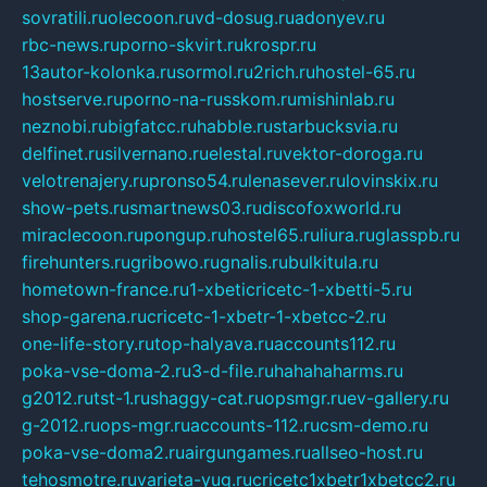
sovratili.ru
olecoon.ru
vd-dosug.ru
adonyev.ru
rbc-news.ru
porno-skvirt.ru
krospr.ru
13autor-kolonka.ru
sormol.ru
2rich.ru
hostel-65.ru
hostserve.ru
porno-na-russkom.ru
mishinlab.ru
neznobi.ru
bigfatcc.ru
habble.ru
starbucksvia.ru
delfinet.ru
silvernano.ru
elestal.ru
vektor-doroga.ru
velotrenajery.ru
pronso54.ru
lenasever.ru
lovinskix.ru
show-pets.ru
smartnews03.ru
discofoxworld.ru
miraclecoon.ru
pongup.ru
hostel65.ru
liura.ru
glasspb.ru
firehunters.ru
gribowo.ru
gnalis.ru
bulkitula.ru
hometown-france.ru
1-xbeticricetc-1-xbetti-5.ru
shop-garena.ru
cricetc-1-xbetr-1-xbetcc-2.ru
one-life-story.ru
top-halyava.ru
accounts112.ru
poka-vse-doma-2.ru
3-d-file.ru
hahahaharms.ru
g2012.ru
tst-1.ru
shaggy-cat.ru
opsmgr.ru
ev-gallery.ru
g-2012.ru
ops-mgr.ru
accounts-112.ru
csm-demo.ru
poka-vse-doma2.ru
airgungames.ru
allseo-host.ru
tehosmotre.ru
varieta-yug.ru
cricetc1xbetr1xbetcc2.ru