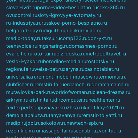
slovar-ivrit.ru
porno-video-besplatno.ru
seks-365.ru
ovucontrol.ru
sloty-igrovyye-avtomaty.ru
ru-industriya.ru
russkoe-porno-besplatno.ru
belgorod-day.ru
digilith.ru
pichkurovlab.ru
medic-today.ru
taksu.ru
comp123.ru
don-ykt.ru
teensvoice.ru
imgsharing.ru
domashnee-porno.ru
eva-elfie.ru
foto-tur.ru
biz-doska.ru
metropoltravel.ru
veslo-i-yakor.ru
borodino-media.ru
rostotsky.ru
regionufa.ru
weiss-bet.ru
zaryna.ru
casinotablet.ru
universalia.ru
remont-mebeli-moscow.ru
termomur.ru
clubfisher.ru
remstirufa.ru
erdamchi.ru
doramamama.ru
muraviovka-park.ru
worldofwoman.ru
clean-dreams.ru
arkrym.ru
kristinita.ru
dircomputer.ru
healthenter.ru
textexperts.ru
pivnaya-kruzhka.ru
kinofilmy-2021.ru
demolalapaluza.ru
tanyavanya.ru
remstir-tolyatti.ru
msdip.ru
jdol.ru
sokolovr.ru
newtech-spb.ru
rezemkleim.ru
massage-tai.ru
seonub.ru
zvonitut.ru