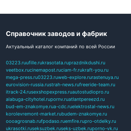
Справочник заводов и фабрик
Актуальный каталог компаний по всей России
03223.ru
ufille.ru
krasotata.ru
prazdnikdushi.ru
veetbox.ru
cinemapost.ru
ciam-fr.ru
kraft-you.ru
mega-press.ru
03223.ru
web-explore.ru
rastenuya.ru
eurovision-russia.ru
strah-news.ru
freeride-team.ru
itrack-24.ru
sexshopexpress.ru
autostudiopro.ru
alabuga-cityhotel.ru
pornv.ru
atlantpereezd.ru
bud-em-znakomye.ru
a-cdc.ru
elektrostal-news.ru
korolevremont-market.ru
budem-znakomye.ru
oooagrosnab.ru
fpodaso.ru
emfire.ru
pro-otdelky.ru
ukrasotki.ru
seksuzbek.ru
seks-uzbek.ru
porno-vk.ru