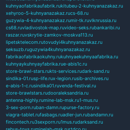
kuhnyaofabrikaufabrik.ru
kitubeu-2-kuhnyanazakaz.ru
xehyroo-5-kuhnyanazakaz.ru
cs-68.ru
guzywia-4-kuhnyanazakaz.ru
mir-tk.ru
vlknrussia.ru
cs68.ru
vladivostok-map.ru
video-seks.ru
bankaribi.ru
raszar.ru
vskrytie-zamkov-moskva113.ru
lipetsktelecom.ru
tovudyi4kuhnyanazakaz.ru
seksuzb.ru
guzywia4kuhnyanazakaz.ru
fabrikaofabrikaokuhny.ru
kuhnyaekuhnyaafabrika.ru
kuhnyaykuhnyayfabrika.ru
e-abis1c.ru
store-brawl-stars.ru
kts-services.ru
dark-sand.ru
sindika-01.ru
sp-life.ru
x-legion.ru
sib-archives.ru
e-abis-1-c.ru
sindika01.ru
venda-festival.ru
store-brawlstars.ru
dooraleksandria.ru
antenna-highly.ru
mine-lab-msk.ru
1-mus.ru
3-sex-porn.ru
ban-damn.ru
purse-factory.ru
viagra-tablet.ru
fasbags.ru
adler-jun.ru
bandamn.ru
fincontech.ru
3sexporn.ru
1mus.ru
darksand.ru
rebus-toys.ru
minelab-msk.ru
rtdco.ru