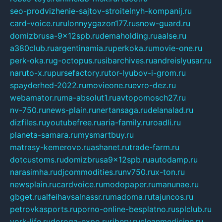
seo-prodvizhenie-sajtov-stroitelnyh-kompanij.ru
card-voice.ru
rulonnyygazon177.ru
snow-guard.ru
domizbrusa-9x12spb.ru
demaholding.ru
aalse.ru
a380club.ru
argentinamia.ru
perkoka.ru
movie-one.ru
perk-oka.ru
g-octopus.ru
sibarchives.ru
andreislyusar.ru
naruto-x.ru
pursefactory.ru
tor-lyubov-i-grom.ru
spayderhed-2022.ru
movieone.ru
evro-dez.ru
webamator.ru
ma-absolut1.ru
avtopomosch27.ru
nv-750.ru
news-plain.ru
nertansaga.ru
delanalad.ru
dizfiles.ru
youtubefree.ru
aria-family.ru
roadli.ru
planeta-samara.ru
mysmartbuy.ru
matrasy-kemerovo.ru
ashanet.ru
trade-farm.ru
dotcustoms.ru
domizbrusa9x12spb.ru
autodamp.ru
narasimha.ru
djcommodities.ru
nv750.ru
x-ton.ru
newsplain.ru
cardvoice.ru
modopaper.ru
manunae.ru
gbget.ru
alfeihavsalnassr.ru
madoma.ru
tajuncos.ru
petrovkasports.ru
porno-online-besplatno.ru
splclub.ru
york-life.ru
doroga-expo.ru
ribery.ru
cleanmedicine.ru