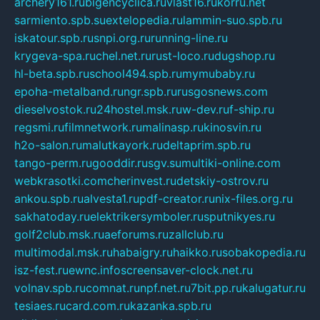
archery161.ru
bigencyclica.ru
vlast16.ru
korru.net
sarmiento.spb.su
extelopedia.ru
lammin-suo.spb.ru
iskatour.spb.ru
snpi.org.ru
running-line.ru
krygeva-spa.ru
chel.net.ru
rust-loco.ru
dugshop.ru
hl-beta.spb.ru
school494.spb.ru
mymubaby.ru
epoha-metalband.ru
ngr.spb.ru
rusgosnews.com
dieselvostok.ru
24hostel.msk.ru
w-dev.ru
f-ship.ru
regsmi.ru
filmnetwork.ru
malinasp.ru
kinosvin.ru
h2o-salon.ru
malutkayork.ru
deltaprim.spb.ru
tango-perm.ru
gooddir.ru
sgv.su
multiki-online.com
webkrasotki.com
cherinvest.ru
detskiy-ostrov.ru
ankou.spb.ru
alvesta1.ru
pdf-creator.ru
nix-files.org.ru
sakhatoday.ru
elektrikersymboler.ru
sputnikyes.ru
golf2club.msk.ru
aeforums.ru
zallclub.ru
multimodal.msk.ru
habaigry.ru
haikko.ru
sobakopedia.ru
isz-fest.ru
ewnc.info
screensaver-clock.net.ru
volnav.spb.ru
comnat.ru
npf.net.ru
7bit.pp.ru
kalugatur.ru
tesiaes.ru
card.com.ru
kazanka.spb.ru