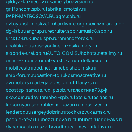
gildiya-kuznecov.ru
kameryboavision.ru
griffoncom.spb.ru
fabrika-emotsiy.ru
PARK-MATROSOVA.RU
agat.spb.ru
avtoyurist-moskva1.ru
hardware.org.ru
схема-авто.рф
dg-lab.ru
angrup.ru
recruiter.spb.ru
music8.spb.ru
krsk124.ru
kubok.spb.ru
romanofforex.ru
analitikaplus.ru
spyonline.ru
zosikamery.ru
sloboda-ural.pp.ru
AUTO-COM.SU
hohota.net
alimy.ru
online-z.com
aromat-vostoka.ru
otdelkaexp.ru
mobilvest.ru
bbd.net.ru
mebelshop.msk.ru
smp-forum.ru
bastion-td.ru
kosmoscreative.ru
avrmotors.ru
art-galadesign.ru
tiffany-c.ru
ecostep-samara.ru
d-p.spb.ru
галактика73.рф
sko.com.ru
davitamebel-spb.ru
fotsis.ru
tesiaes.ru
kokoroyari.spb.ru
blesna-kazan.ru
mossilver.ru
lenderoq.ru
sergeydobrin.ru
tochkazvuka.msk.ru
people-of-art.ru
bezzubova.ru
clubtibet.ru
orior-aks.ru
dynamoauto.ru
szk-favorit.ru
carlines.ru
flatnsk.ru