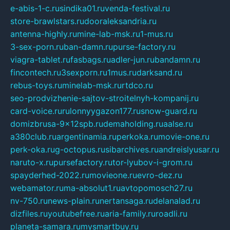
e-abis-1-c.ru
sindika01.ru
venda-festival.ru
store-brawlstars.ru
dooraleksandria.ru
antenna-highly.ru
mine-lab-msk.ru
1-mus.ru
3-sex-porn.ru
ban-damn.ru
purse-factory.ru
viagra-tablet.ru
fasbags.ru
adler-jun.ru
bandamn.ru
fincontech.ru
3sexporn.ru
1mus.ru
darksand.ru
rebus-toys.ru
minelab-msk.ru
rtdco.ru
seo-prodvizhenie-sajtov-stroitelnyh-kompanij.ru
card-voice.ru
rulonnyygazon177.ru
snow-guard.ru
domizbrusa-9x12spb.ru
demaholding.ru
aalse.ru
a380club.ru
argentinamia.ru
perkoka.ru
movie-one.ru
perk-oka.ru
g-octopus.ru
sibarchives.ru
andreislyusar.ru
naruto-x.ru
pursefactory.ru
tor-lyubov-i-grom.ru
spayderhed-2022.ru
movieone.ru
evro-dez.ru
webamator.ru
ma-absolut1.ru
avtopomosch27.ru
nv-750.ru
news-plain.ru
nertansaga.ru
delanalad.ru
dizfiles.ru
youtubefree.ru
aria-family.ru
roadli.ru
planeta-samara.ru
mysmartbuy.ru