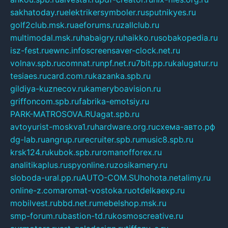
sakhatoday.ru
elektrikersymboler.ru
sputnikyes.ru
golf2club.msk.ru
aeforums.ru
zallclub.ru
multimodal.msk.ru
habaigry.ru
haikko.ru
sobakopedia.ru
isz-fest.ru
ewnc.info
screensaver-clock.net.ru
volnav.spb.ru
comnat.ru
npf.net.ru
7bit.pp.ru
kalugatur.ru
tesiaes.ru
card.com.ru
kazanka.spb.ru
gildiya-kuznecov.ru
kameryboavision.ru
griffoncom.spb.ru
fabrika-emotsiy.ru
PARK-MATROSOVA.RU
agat.spb.ru
avtoyurist-moskva1.ru
hardware.org.ru
схема-авто.рф
dg-lab.ru
angrup.ru
recruiter.spb.ru
music8.spb.ru
krsk124.ru
kubok.spb.ru
romanofforex.ru
analitikaplus.ru
spyonline.ru
zosikamery.ru
sloboda-ural.pp.ru
AUTO-COM.SU
hohota.net
alimy.ru
online-z.com
aromat-vostoka.ru
otdelkaexp.ru
mobilvest.ru
bbd.net.ru
mebelshop.msk.ru
smp-forum.ru
bastion-td.ru
kosmoscreative.ru