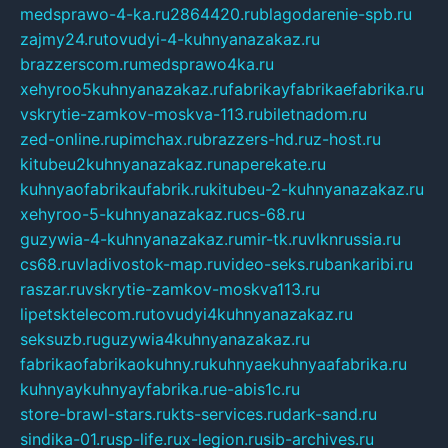
medsprawo-4-ka.ru
2864420.ru
blagodarenie-spb.ru
zajmy24.ru
tovudyi-4-kuhnyanazakaz.ru
brazzerscom.ru
medsprawo4ka.ru
xehyroo5kuhnyanazakaz.ru
fabrikayfabrikaefabrika.ru
vskrytie-zamkov-moskva-113.ru
biletnadom.ru
zed-online.ru
pimchax.ru
brazzers-hd.ru
z-host.ru
kitubeu2kuhnyanazakaz.ru
naperekate.ru
kuhnyaofabrikaufabrik.ru
kitubeu-2-kuhnyanazakaz.ru
xehyroo-5-kuhnyanazakaz.ru
cs-68.ru
guzywia-4-kuhnyanazakaz.ru
mir-tk.ru
vlknrussia.ru
cs68.ru
vladivostok-map.ru
video-seks.ru
bankaribi.ru
raszar.ru
vskrytie-zamkov-moskva113.ru
lipetsktelecom.ru
tovudyi4kuhnyanazakaz.ru
seksuzb.ru
guzywia4kuhnyanazakaz.ru
fabrikaofabrikaokuhny.ru
kuhnyaekuhnyaafabrika.ru
kuhnyaykuhnyayfabrika.ru
e-abis1c.ru
store-brawl-stars.ru
kts-services.ru
dark-sand.ru
sindika-01.ru
sp-life.ru
x-legion.ru
sib-archives.ru