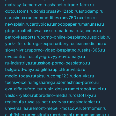
matrasy-kemerovo.ru
ashanet.ru
trade-farm.ru
dotcustoms.ru
domizbrusa9x12spb.ru
autodamp.ru
narasimha.ru
djcommodities.ru
nv750.ru
x-ton.ru
newsplain.ru
cardvoice.ru
modopaper.ru
manunae.ru
gbget.ru
alfeihavsalnassr.ru
madoma.ru
tajuncos.ru
petrovkasports.ru
porno-online-besplatno.ru
splclub.ru
york-life.ru
doroga-expo.ru
ribery.ru
cleanmedicine.ru
slovar-ivrit.ru
porno-video-besplatno.ru
seks-365.ru
ovucontrol.ru
sloty-igrovyye-avtomaty.ru
ru-industriya.ru
russkoe-porno-besplatno.ru
belgorod-day.ru
digilith.ru
pichkurovlab.ru
medic-today.ru
taksu.ru
comp123.ru
don-ykt.ru
teensvoice.ru
imgsharing.ru
domashnee-porno.ru
eva-elfie.ru
foto-tur.ru
biz-doska.ru
metropoltravel.ru
veslo-i-yakor.ru
borodino-media.ru
rostotsky.ru
regionufa.ru
weiss-bet.ru
zaryna.ru
casinotablet.ru
universalia.ru
remont-mebeli-moscow.ru
termomur.ru
clubfisher.ru
remstirufa.ru
erdamchi.ru
doramamama.ru