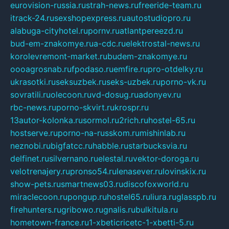
eurovision-russia.ru
strah-news.ru
freeride-team.ru
itrack-24.ru
sexshopexpress.ru
autostudiopro.ru
alabuga-cityhotel.ru
pornv.ru
atlantpereezd.ru
bud-em-znakomye.ru
a-cdc.ru
elektrostal-news.ru
korolevremont-market.ru
budem-znakomye.ru
oooagrosnab.ru
fpodaso.ru
emfire.ru
pro-otdelky.ru
ukrasotki.ru
seksuzbek.ru
seks-uzbek.ru
porno-vk.ru
sovratili.ru
olecoon.ru
vd-dosug.ru
adonyev.ru
rbc-news.ru
porno-skvirt.ru
krospr.ru
13autor-kolonka.ru
sormol.ru
2rich.ru
hostel-65.ru
hostserve.ru
porno-na-russkom.ru
mishinlab.ru
neznobi.ru
bigfatcc.ru
habble.ru
starbucksvia.ru
delfinet.ru
silvernano.ru
elestal.ru
vektor-doroga.ru
velotrenajery.ru
pronso54.ru
lenasever.ru
lovinskix.ru
show-pets.ru
smartnews03.ru
discofoxworld.ru
miraclecoon.ru
pongup.ru
hostel65.ru
liura.ru
glasspb.ru
firehunters.ru
gribowo.ru
gnalis.ru
bulkitula.ru
hometown-france.ru
1-xbeticricetc-1-xbetti-5.ru