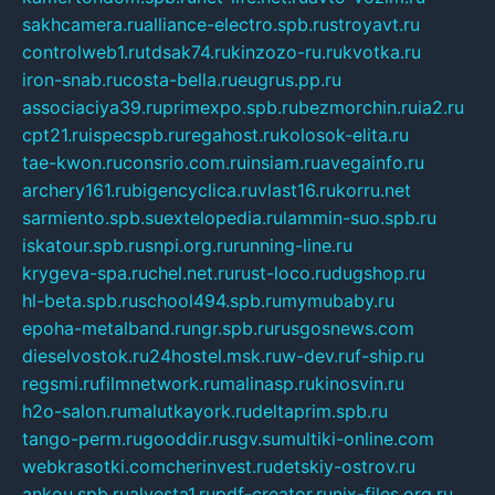
sakhcamera.ru
alliance-electro.spb.ru
stroyavt.ru
controlweb1.ru
tdsak74.ru
kinzozo-ru.ru
kvotka.ru
iron-snab.ru
costa-bella.ru
eugrus.pp.ru
associaciya39.ru
primexpo.spb.ru
bezmorchin.ru
ia2.ru
cpt21.ru
ispecspb.ru
regahost.ru
kolosok-elita.ru
tae-kwon.ru
consrio.com.ru
insiam.ru
avegainfo.ru
archery161.ru
bigencyclica.ru
vlast16.ru
korru.net
sarmiento.spb.su
extelopedia.ru
lammin-suo.spb.ru
iskatour.spb.ru
snpi.org.ru
running-line.ru
krygeva-spa.ru
chel.net.ru
rust-loco.ru
dugshop.ru
hl-beta.spb.ru
school494.spb.ru
mymubaby.ru
epoha-metalband.ru
ngr.spb.ru
rusgosnews.com
dieselvostok.ru
24hostel.msk.ru
w-dev.ru
f-ship.ru
regsmi.ru
filmnetwork.ru
malinasp.ru
kinosvin.ru
h2o-salon.ru
malutkayork.ru
deltaprim.spb.ru
tango-perm.ru
gooddir.ru
sgv.su
multiki-online.com
webkrasotki.com
cherinvest.ru
detskiy-ostrov.ru
ankou.spb.ru
alvesta1.ru
pdf-creator.ru
nix-files.org.ru