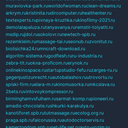
muraviovka-park.ru
worldofwoman.ru
clean-dreams.ru
arkrym.ru
kristinita.ru
dircomputer.ru
healthenter.ru
textexperts.ru
pivnaya-kruzhka.ru
kinofilmy-2021.ru
demolalapaluza.ru
tanyavanya.ru
remstir-tolyatti.ru
msdip.ru
jdol.ru
sokolovr.ru
newtech-spb.ru
rezemkleim.ru
massage-tai.ru
seonub.ru
zvonitut.ru
biolisichka24.ru
mncraft-download.ru
algoritm-sistema.ru
godflesh.ru
ru-industria.ru
zebra-tlt.ru
okna-proficom.ru
erynok.ru
onlinekinospace.ru
startupstudio-fefu.ru
zarges-ru.ru
gegenjustizunrecht.ru
autobalashov.ru
utrovortu.ru
spiski-firm.ru
elara-m.ru
kinomusorka.ru
mkcslava.ru
2bets.ru
vintovoykompressor.ru
birminghamvsfulham.ru
sarmat-komp.ru
pioneeri.ru
amadis-chocolate.ru
shkurki-karakulya.ru
kanotiforet.spb.ru
tutmassage.ru
ecolog.org.ru
praga.spb.ru
falcorussia.ru
autodoctorservis.ru
kamertondom.spb.ru
net-life.net.ru
avto-vozim.ru