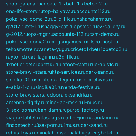
shop-garena.ru
cricetc-1-xbetr-1-xbetcc-2.ru
one-life-story.ru
top-halyava.ru
accounts112.ru
poka-vse-doma-2.ru
3-d-file.ru
hahahaharms.ru
g2012.ru
tst-1.ru
shaggy-cat.ru
opsmgr.ru
ev-gallery.ru
g-2012.ru
ops-mgr.ru
accounts-112.ru
csm-demo.ru
poka-vse-doma2.ru
airgungames.ru
allseo-host.ru
tehosmotre.ru
varieta-yug.ru
cricetc1xbetr1xbetcc2.ru
raytor-d.ru
atillagunn.ru
3d-file.ru
1xbeticricetc1xbetti5.ru
uafoot-statti.ru
e-abis1c.ru
store-brawl-stars.ru
kts-services.ru
dark-sand.ru
sindika-01.ru
sp-life.ru
x-legion.ru
sib-archives.ru
e-abis-1-c.ru
sindika01.ru
venda-festival.ru
store-brawlstars.ru
dooraleksandria.ru
antenna-highly.ru
mine-lab-msk.ru
1-mus.ru
3-sex-porn.ru
ban-damn.ru
purse-factory.ru
viagra-tablet.ru
fasbags.ru
adler-jun.ru
bandamn.ru
fincontech.ru
3sexporn.ru
1mus.ru
darksand.ru
rebus-toys.ru
minelab-msk.ru
alabuga-cityhotel.ru