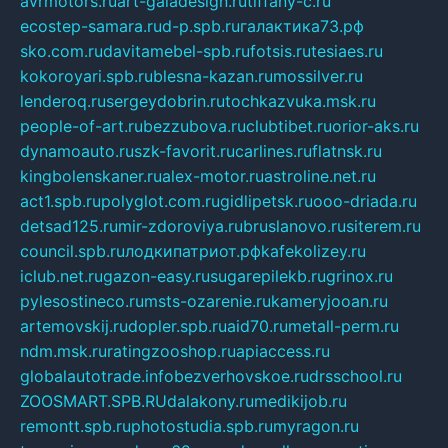
avrmotors.ru
art-galadesign.ru
tiffany-c.ru
ecostep-samara.ru
d-p.spb.ru
галактика73.рф
sko.com.ru
davitamebel-spb.ru
fotsis.ru
tesiaes.ru
kokoroyari.spb.ru
blesna-kazan.ru
mossilver.ru
lenderoq.ru
sergeydobrin.ru
tochkazvuka.msk.ru
people-of-art.ru
bezzubova.ru
clubtibet.ru
orior-aks.ru
dynamoauto.ru
szk-favorit.ru
carlines.ru
flatnsk.ru
kingbolenskaner.ru
alex-motor.ru
astroline.net.ru
act1.spb.ru
polyglot.com.ru
gidlipetsk.ru
ooo-driada.ru
detsad125.ru
mir-zdoroviya.ru
bruslanovo.ru
siterem.ru
council.spb.ru
лодкипатриот.рф
kafekolizey.ru
iclub.net.ru
gazon-easy.ru
sugarepilekb.ru
grinox.ru
pylesostineco.ru
msts-ozarenie.ru
kameryjooan.ru
artemovskij.ru
dopler.spb.ru
aid70.ru
metall-perm.ru
ndm.msk.ru
ratingzooshop.ru
apiaccess.ru
globalautotrade.info
bezverhovskoe.ru
drsschool.ru
ZOOSMART.SPB.RU
dalakony.ru
medikijob.ru
remontt.spb.ru
photostudia.spb.ru
myragon.ru