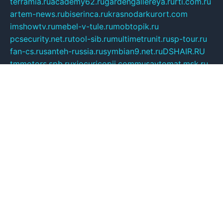
terramia.ru
academy62.ru
gardengallereya.ru
rti.com.ru
artem-news.ru
biserinca.ru
krasnodarkurort.com
imshowtv.ru
mebel-v-tule.ru
mobtopik.ru
pcsecurity.net.ru
tool-sib.ru
multimetrunit.ru
sp-tour.ru
fan-cs.ru
santeh-russia.ru
symbian9.net.ru
DSHAIR.RU
tmmotors.spb.ru
xjocuricopii.com
musavtomat.msk.ru
obustrojdom.ru
sovetcik.ru
ybaranovskaya.ru
ppknews.ru
cult-alshei.ru
JAPANRUSSIA.RU
proekciyamebel.ru
imper-finans.ru
rim.org.ru
glamourai.ru
brassminus.ru
zabor-pro.ru
ftn.pp.ru
dorogoe58.ru
laimengpacker.ru
kuzova-zapchasti.ru
sageerp.ru
taxodrom.ru
dsrazvitie.ru
hardcity.net.ru
ratinghomegames.ru
topservice25.ru
gubernyan.ru
gtglasslined.ru
ii4.ru
tssport.spb.ru
andorra24.com
blackwallstreet.ru
oboimos.ru
optim-doors.com.ru
ikuch.ru
nycr.org.ru
npa21.ru
vremya-ch.spb.ru
desert000.ru
ivtorgi.ru
ifiori.ru
catalog-statei.ru
dcv.org.ru
spetsmaster174.ru
ipkameryhiseeu.ru