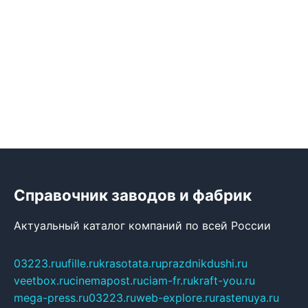
Справочник заводов и фабрик
Актуальный каталог компаний по всей России
03223.ru
ufille.ru
krasotata.ru
prazdnikdushi.ru
veetbox.ru
cinemapost.ru
ciam-fr.ru
kraft-you.ru
mega-press.ru
03223.ru
web-explore.ru
rastenuya.ru