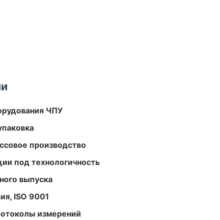
ми
орудования ЧПУ
упаковка
ассовое производство
ции под технологичность
ного выпуска
ия, ISO 9001
ротоколы измерений