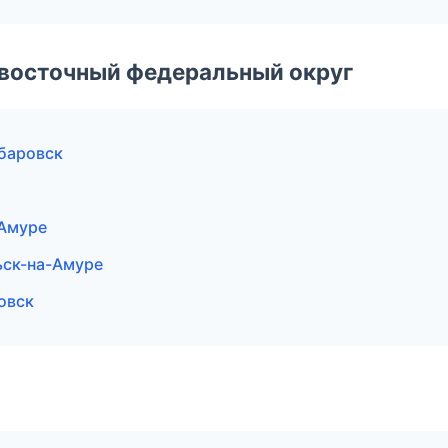
евосточный федеральный округ
баровск
-Амуре
ьск-на-Амуре
овск