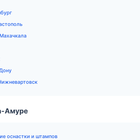
нбург
астополь
 Махачкала
к
-Дону
Нижневартовск
а-Амуре
ие оснастки и штампов