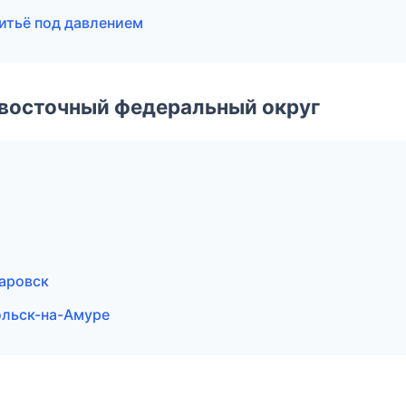
литьё под давлением
евосточный федеральный округ
аровск
льск-на-Амуре