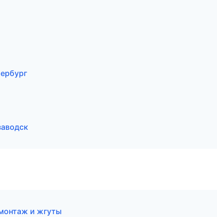
ербург
заводск
монтаж и жгуты