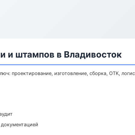
и и штампов в Владивосток
люч: проектирование, изготовление, сборка, ОТК, логи
аудит
е документацией