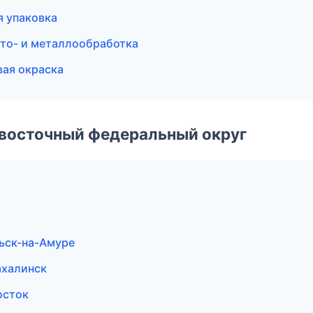
я упаковка
то- и металлообработка
ая окраска
евосточный федеральный округ
ьск-на-Амуре
халинск
осток