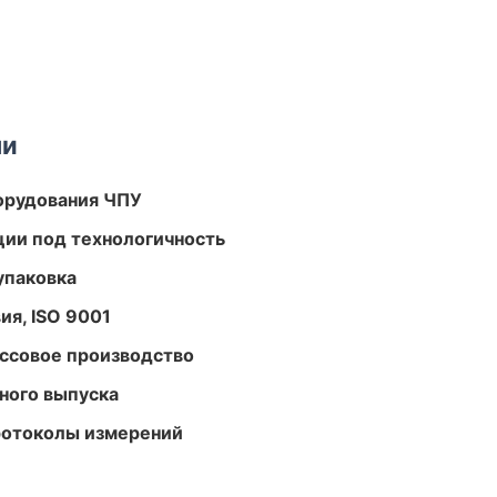
ми
орудования ЧПУ
ции под технологичность
упаковка
ия, ISO 9001
ассовое производство
ного выпуска
ротоколы измерений