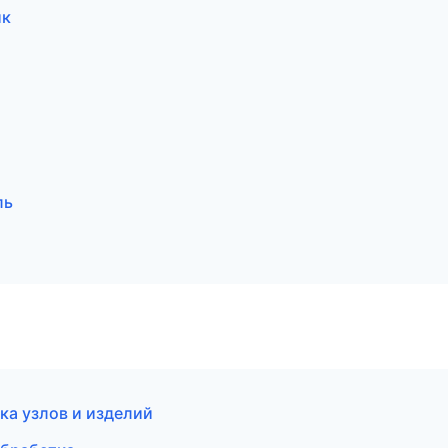
ик
ль
а узлов и изделий