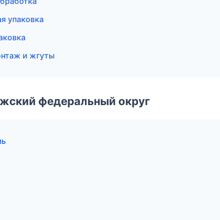
обработка
я упаковка
аковка
онтаж и жгуты
лжский федеральный округ
мь