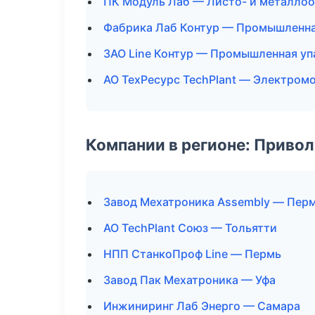
ПК Модуль Лаб — Листо- и металло
Фабрика Лаб Контур — Промышленна
ЗАО Line Контур — Промышленная уп
АО ТехРесурс TechPlant — Электром
Компании в регионе: Приво
Завод Мехатроника Assembly — Пер
АО TechPlant Союз — Тольятти
НПП СтанкоПроф Line — Пермь
Завод Пак Мехатроника — Уфа
Инжиниринг Лаб Энерго — Самара