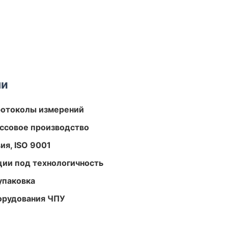
ми
ротоколы измерений
ассовое производство
ия, ISO 9001
ции под технологичность
упаковка
орудования ЧПУ