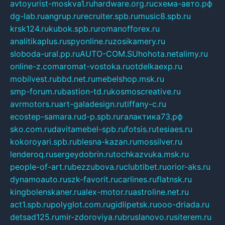
avtoyurist-moskva1.ru
hardware.org.ru
схема-авто.рф
dg-lab.ru
angrup.ru
recruiter.spb.ru
music8.spb.ru
krsk124.ru
kubok.spb.ru
romanofforex.ru
analitikaplus.ru
spyonline.ru
zosikamery.ru
sloboda-ural.pp.ru
AUTO-COM.SU
hohota.net
alimy.ru
online-z.com
aromat-vostoka.ru
otdelkaexp.ru
mobilvest.ru
bbd.net.ru
mebelshop.msk.ru
smp-forum.ru
bastion-td.ru
kosmoscreative.ru
avrmotors.ru
art-galadesign.ru
tiffany-c.ru
ecostep-samara.ru
d-p.spb.ru
галактика73.рф
sko.com.ru
davitamebel-spb.ru
fotsis.ru
tesiaes.ru
kokoroyari.spb.ru
blesna-kazan.ru
mossilver.ru
lenderoq.ru
sergeydobrin.ru
tochkazvuka.msk.ru
people-of-art.ru
bezzubova.ru
clubtibet.ru
orior-aks.ru
dynamoauto.ru
szk-favorit.ru
carlines.ru
flatnsk.ru
kingbolenskaner.ru
alex-motor.ru
astroline.net.ru
act1.spb.ru
polyglot.com.ru
gidlipetsk.ru
ooo-driada.ru
detsad125.ru
mir-zdoroviya.ru
bruslanovo.ru
siterem.ru