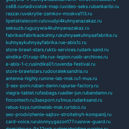
cs68.ru
vladivostok-map.ru
video-seks.ru
bankaribi.ru
raszar.ru
vskrytie-zamkov-moskva113.ru
lipetsktelecom.ru
tovudyi4kuhnyanazakaz.ru
seksuzb.ru
guzywia4kuhnyanazakaz.ru
fabrikaofabrikaokuhny.ru
kuhnyaekuhnyaafabrika.ru
kuhnyaykuhnyayfabrika.ru
e-abis1c.ru
store-brawl-stars.ru
kts-services.ru
dark-sand.ru
sindika-01.ru
sp-life.ru
x-legion.ru
sib-archives.ru
e-abis-1-c.ru
sindika01.ru
venda-festival.ru
store-brawlstars.ru
dooraleksandria.ru
antenna-highly.ru
mine-lab-msk.ru
1-mus.ru
3-sex-porn.ru
ban-damn.ru
purse-factory.ru
viagra-tablet.ru
fasbags.ru
adler-jun.ru
bandamn.ru
fincontech.ru
3sexporn.ru
1mus.ru
darksand.ru
rebus-toys.ru
minelab-msk.ru
rtdco.ru
seo-prodvizhenie-sajtov-stroitelnyh-kompanij.ru
card-voice.ru
rulonnyygazon177.ru
snow-guard.ru
domizbrusa-9x12spb.ru
demaholding.ru
aalse.ru