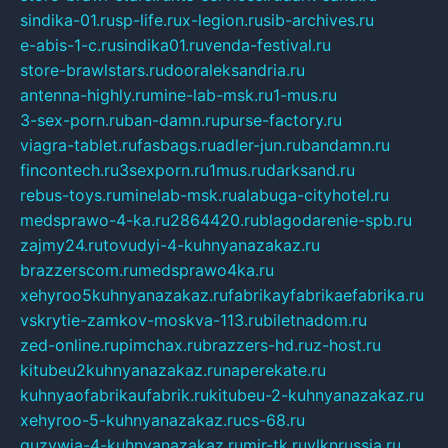
sindika-01.ru
sp-life.ru
x-legion.ru
sib-archives.ru
e-abis-1-c.ru
sindika01.ru
venda-festival.ru
store-brawlstars.ru
dooraleksandria.ru
antenna-highly.ru
mine-lab-msk.ru
1-mus.ru
3-sex-porn.ru
ban-damn.ru
purse-factory.ru
viagra-tablet.ru
fasbags.ru
adler-jun.ru
bandamn.ru
fincontech.ru
3sexporn.ru
1mus.ru
darksand.ru
rebus-toys.ru
minelab-msk.ru
alabuga-cityhotel.ru
medsprawo-4-ka.ru
2864420.ru
blagodarenie-spb.ru
zajmy24.ru
tovudyi-4-kuhnyanazakaz.ru
brazzerscom.ru
medsprawo4ka.ru
xehyroo5kuhnyanazakaz.ru
fabrikayfabrikaefabrika.ru
vskrytie-zamkov-moskva-113.ru
biletnadom.ru
zed-online.ru
pimchax.ru
brazzers-hd.ru
z-host.ru
kitubeu2kuhnyanazakaz.ru
naperekate.ru
kuhnyaofabrikaufabrik.ru
kitubeu-2-kuhnyanazakaz.ru
xehyroo-5-kuhnyanazakaz.ru
cs-68.ru
guzywia-4-kuhnyanazakaz.ru
mir-tk.ru
vlknrussia.ru