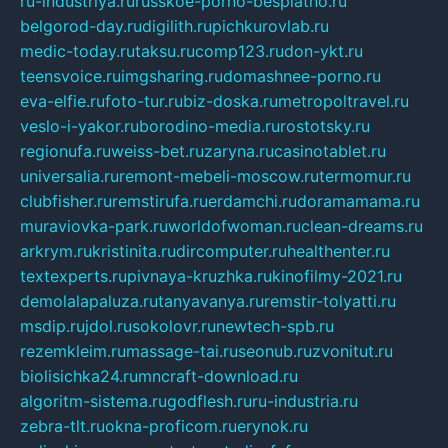
ru-industriya.ru
russkoe-porno-besplatno.ru
belgorod-day.ru
digilith.ru
pichkurovlab.ru
medic-today.ru
taksu.ru
comp123.ru
don-ykt.ru
teensvoice.ru
imgsharing.ru
domashnee-porno.ru
eva-elfie.ru
foto-tur.ru
biz-doska.ru
metropoltravel.ru
veslo-i-yakor.ru
borodino-media.ru
rostotsky.ru
regionufa.ru
weiss-bet.ru
zaryna.ru
casinotablet.ru
universalia.ru
remont-mebeli-moscow.ru
termomur.ru
clubfisher.ru
remstirufa.ru
erdamchi.ru
doramamama.ru
muraviovka-park.ru
worldofwoman.ru
clean-dreams.ru
arkrym.ru
kristinita.ru
dircomputer.ru
healthenter.ru
textexperts.ru
pivnaya-kruzhka.ru
kinofilmy-2021.ru
demolalapaluza.ru
tanyavanya.ru
remstir-tolyatti.ru
msdip.ru
jdol.ru
sokolovr.ru
newtech-spb.ru
rezemkleim.ru
massage-tai.ru
seonub.ru
zvonitut.ru
biolisichka24.ru
mncraft-download.ru
algoritm-sistema.ru
godflesh.ru
ru-industria.ru
zebra-tlt.ru
okna-proficom.ru
erynok.ru