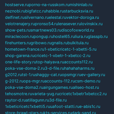
hostserve.ru
porno-na-russkom.ru
mishinlab.ru
neznobi.ru
bigfatcc.ru
habble.ru
starbucksvia.ru
delfinet.ru
silvernano.ru
elestal.ru
vektor-doroga.ru
velotrenajery.ru
pronso54.ru
lenasever.ru
lovinskix.ru
show-pets.ru
smartnews03.ru
discofoxworld.ru
miraclecoon.ru
pongup.ru
hostel65.ru
liura.ru
glasspb.ru
firehunters.ru
gribowo.ru
gnalis.ru
bulkitula.ru
hometown-france.ru
1-xbeticricetc-1-xbetti-5.ru
shop-garena.ru
cricetc-1-xbetr-1-xbetcc-2.ru
one-life-story.ru
top-halyava.ru
accounts112.ru
poka-vse-doma-2.ru
3-d-file.ru
hahahaharms.ru
g2012.ru
tst-1.ru
shaggy-cat.ru
opsmgr.ru
ev-gallery.ru
g-2012.ru
ops-mgr.ru
accounts-112.ru
csm-demo.ru
poka-vse-doma2.ru
airgungames.ru
allseo-host.ru
tehosmotre.ru
varieta-yug.ru
cricetc1xbetr1xbetcc2.ru
raytor-d.ru
atillagunn.ru
3d-file.ru
1xbeticricetc1xbetti5.ru
uafoot-statti.ru
e-abis1c.ru
store-brawl-stars.ru
kts-services.ru
dark-sand.ru