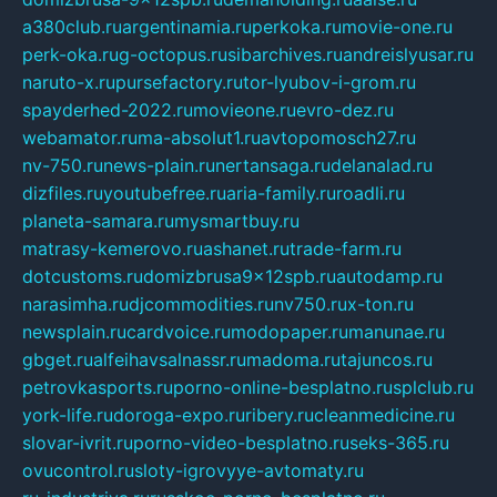
a380club.ru
argentinamia.ru
perkoka.ru
movie-one.ru
perk-oka.ru
g-octopus.ru
sibarchives.ru
andreislyusar.ru
naruto-x.ru
pursefactory.ru
tor-lyubov-i-grom.ru
spayderhed-2022.ru
movieone.ru
evro-dez.ru
webamator.ru
ma-absolut1.ru
avtopomosch27.ru
nv-750.ru
news-plain.ru
nertansaga.ru
delanalad.ru
dizfiles.ru
youtubefree.ru
aria-family.ru
roadli.ru
planeta-samara.ru
mysmartbuy.ru
matrasy-kemerovo.ru
ashanet.ru
trade-farm.ru
dotcustoms.ru
domizbrusa9x12spb.ru
autodamp.ru
narasimha.ru
djcommodities.ru
nv750.ru
x-ton.ru
newsplain.ru
cardvoice.ru
modopaper.ru
manunae.ru
gbget.ru
alfeihavsalnassr.ru
madoma.ru
tajuncos.ru
petrovkasports.ru
porno-online-besplatno.ru
splclub.ru
york-life.ru
doroga-expo.ru
ribery.ru
cleanmedicine.ru
slovar-ivrit.ru
porno-video-besplatno.ru
seks-365.ru
ovucontrol.ru
sloty-igrovyye-avtomaty.ru