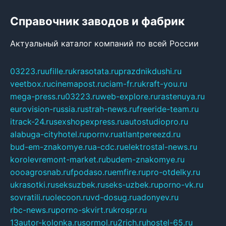
Справочник заводов и фабрик
Актуальный каталог компаний по всей России
03223.ru
ufille.ru
krasotata.ru
prazdnikdushi.ru
veetbox.ru
cinemapost.ru
ciam-fr.ru
kraft-you.ru
mega-press.ru
03223.ru
web-explore.ru
rastenuya.ru
eurovision-russia.ru
strah-news.ru
freeride-team.ru
itrack-24.ru
sexshopexpress.ru
autostudiopro.ru
alabuga-cityhotel.ru
pornv.ru
atlantpereezd.ru
bud-em-znakomye.ru
a-cdc.ru
elektrostal-news.ru
korolevremont-market.ru
budem-znakomye.ru
oooagrosnab.ru
fpodaso.ru
emfire.ru
pro-otdelky.ru
ukrasotki.ru
seksuzbek.ru
seks-uzbek.ru
porno-vk.ru
sovratili.ru
olecoon.ru
vd-dosug.ru
adonyev.ru
rbc-news.ru
porno-skvirt.ru
krospr.ru
13autor-kolonka.ru
sormol.ru
2rich.ru
hostel-65.ru