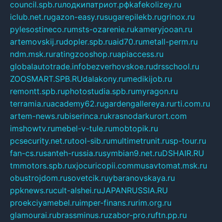
council.spb.ru
лодкипатриот.рф
kafekolizey.ru
iclub.net.ru
gazon-easy.ru
sugarepilekb.ru
grinox.ru
pylesostineco.ru
msts-ozarenie.ru
kameryjooan.ru
artemovskij.ru
dopler.spb.ru
aid70.ru
metall-perm.ru
ndm.msk.ru
ratingzooshop.ru
apiaccess.ru
globalautotrade.info
bezverhovskoe.ru
drsschool.ru
ZOOSMART.SPB.RU
dalakony.ru
medikijob.ru
remontt.spb.ru
photostudia.spb.ru
myragon.ru
terramia.ru
academy62.ru
gardengallereya.ru
rti.com.ru
artem-news.ru
biserinca.ru
krasnodarkurort.com
imshowtv.ru
mebel-v-tule.ru
mobtopik.ru
pcsecurity.net.ru
tool-sib.ru
multimetrunit.ru
sp-tour.ru
fan-cs.ru
santeh-russia.ru
symbian9.net.ru
DSHAIR.RU
tmmotors.spb.ru
xjocuricopii.com
musavtomat.msk.ru
obustrojdom.ru
sovetcik.ru
ybaranovskaya.ru
ppknews.ru
cult-alshei.ru
JAPANRUSSIA.RU
proekciyamebel.ru
imper-finans.ru
rim.org.ru
glamourai.ru
brassminus.ru
zabor-pro.ru
ftn.pp.ru