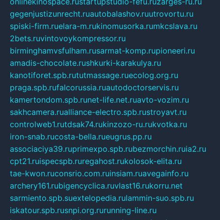
onlinekinospace.ru
startupstudio-fefu.ru
zarges-ru.ru
gegenjustizunrecht.ru
autobalashov.ru
utrovortu.ru
spiski-firm.ru
elara-m.ru
kinomusorka.ru
mkcslava.ru
2bets.ru
vintovoykompressor.ru
birminghamvsfulham.ru
sarmat-komp.ru
pioneeri.ru
amadis-chocolate.ru
shkurki-karakulya.ru
kanotiforet.spb.ru
tutmassage.ru
ecolog.org.ru
praga.spb.ru
falcorussia.ru
autodoctorservis.ru
kamertondom.spb.ru
net-life.net.ru
avto-vozim.ru
sakhcamera.ru
alliance-electro.spb.ru
stroyavt.ru
controlweb1.ru
tdsak74.ru
kinzozo-ru.ru
kvotka.ru
iron-snab.ru
costa-bella.ru
eugrus.pp.ru
associaciya39.ru
primexpo.spb.ru
bezmorchin.ru
ia2.ru
cpt21.ru
ispecspb.ru
regahost.ru
kolosok-elita.ru
tae-kwon.ru
consrio.com.ru
insiam.ru
avegainfo.ru
archery161.ru
bigencyclica.ru
vlast16.ru
korru.net
sarmiento.spb.su
extelopedia.ru
lammin-suo.spb.ru
iskatour.spb.ru
snpi.org.ru
running-line.ru