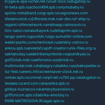
krygeva-spa.ru
chel.net.ru
rust-loco.ru
dugshop.ru
hl-beta.spb.ru
school494.spb.ru
mymubaby.ru
epoha-metalband.ru
ngr.spb.ru
rusgosnews.com
dieselvostok.ru
24hostel.msk.ru
w-dev.ru
f-ship.ru
regsmi.ru
filmnetwork.ru
malinasp.ru
kinosvin.ru
h2o-salon.ru
malutkayork.ru
deltaprim.spb.ru
tango-perm.ru
gooddir.ru
sgv.su
multiki-online.com
webkrasotki.com
cherinvest.ru
detskiy-ostrov.ru
ankou.spb.ru
alvesta1.ru
pdf-creator.ru
nix-files.org.ru
sakhatoday.ru
elektrikersymboler.ru
sputnikyes.ru
golf2club.msk.ru
aeforums.ru
zallclub.ru
multimodal.msk.ru
habaigry.ru
haikko.ru
sobakopedia.ru
isz-fest.ru
ewnc.info
screensaver-clock.net.ru
volnav.spb.ru
comnat.ru
npf.net.ru
7bit.pp.ru
kalugatur.ru
tesiaes.ru
card.com.ru
kazanka.spb.ru
gildiya-kuznecov.ru
kameryboavision.ru
griffoncom.spb.ru
fabrika-emotsiy.ru
PARK-MATROSOVA.RU
agat.spb.ru