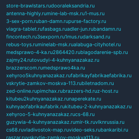
store-brawlstars.ru
dooraleksandria.ru
antenna-highly.ru
mine-lab-msk.ru
1-mus.ru
3-sex-porn.ru
ban-damn.ru
purse-factory.ru
viagra-tablet.ru
fasbags.ru
adler-jun.ru
bandamn.ru
fincontech.ru
3sexporn.ru
1mus.ru
darksand.ru
rebus-toys.ru
minelab-msk.ru
alabuga-cityhotel.ru
medsprawo-4-ka.ru
2864420.ru
blagodarenie-spb.ru
zajmy24.ru
tovudyi-4-kuhnyanazakaz.ru
brazzerscom.ru
medsprawo4ka.ru
xehyroo5kuhnyanazakaz.ru
fabrikayfabrikaefabrika.ru
vskrytie-zamkov-moskva-113.ru
biletnadom.ru
zed-online.ru
pimchax.ru
brazzers-hd.ru
z-host.ru
kitubeu2kuhnyanazakaz.ru
naperekate.ru
kuhnyaofabrikaufabrik.ru
kitubeu-2-kuhnyanazakaz.ru
xehyroo-5-kuhnyanazakaz.ru
cs-68.ru
guzywia-4-kuhnyanazakaz.ru
mir-tk.ru
vlknrussia.ru
cs68.ru
vladivostok-map.ru
video-seks.ru
bankaribi.ru
raszar.ru
vskrytie-zamkov-moskva113.ru