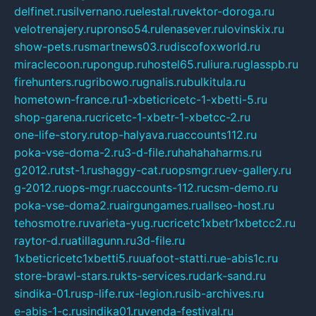
delfinet.ru
silvernano.ru
elestal.ru
vektor-doroga.ru
velotrenajery.ru
pronso54.ru
lenasever.ru
lovinskix.ru
show-pets.ru
smartnews03.ru
discofoxworld.ru
miraclecoon.ru
pongup.ru
hostel65.ru
liura.ru
glasspb.ru
firehunters.ru
gribowo.ru
gnalis.ru
bulkitula.ru
hometown-france.ru
1-xbeticricetc-1-xbetti-5.ru
shop-garena.ru
cricetc-1-xbetr-1-xbetcc-2.ru
one-life-story.ru
top-halyava.ru
accounts112.ru
poka-vse-doma-2.ru
3-d-file.ru
hahahaharms.ru
g2012.ru
tst-1.ru
shaggy-cat.ru
opsmgr.ru
ev-gallery.ru
g-2012.ru
ops-mgr.ru
accounts-112.ru
csm-demo.ru
poka-vse-doma2.ru
airgungames.ru
allseo-host.ru
tehosmotre.ru
varieta-yug.ru
cricetc1xbetr1xbetcc2.ru
raytor-d.ru
atillagunn.ru
3d-file.ru
1xbeticricetc1xbetti5.ru
uafoot-statti.ru
e-abis1c.ru
store-brawl-stars.ru
kts-services.ru
dark-sand.ru
sindika-01.ru
sp-life.ru
x-legion.ru
sib-archives.ru
e-abis-1-c.ru
sindika01.ru
venda-festival.ru