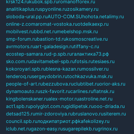
krsk124.ru
kubok.spb.ru
romanofforex.ru
analitikaplus.ru
spyonline.ru
zosikamery.ru
sloboda-ural.pp.ru
AUTO-COM.SU
hohota.net
alimy.ru
online-z.com
aromat-vostoka.ru
otdelkaexp.ru
mobilvest.ru
bbd.net.ru
mebelshop.msk.ru
smp-forum.ru
bastion-td.ru
kosmoscreative.ru
avrmotors.ru
art-galadesign.ru
tiffany-c.ru
ecostep-samara.ru
d-p.spb.ru
галактика73.рф
sko.com.ru
davitamebel-spb.ru
fotsis.ru
tesiaes.ru
kokoroyari.spb.ru
blesna-kazan.ru
mossilver.ru
lenderoq.ru
sergeydobrin.ru
tochkazvuka.msk.ru
people-of-art.ru
bezzubova.ru
clubtibet.ru
orior-aks.ru
dynamoauto.ru
szk-favorit.ru
carlines.ru
flatnsk.ru
kingbolenskaner.ru
alex-motor.ru
astroline.net.ru
act1.spb.ru
polyglot.com.ru
gidlipetsk.ru
ooo-driada.ru
detsad125.ru
mir-zdoroviya.ru
bruslanovo.ru
siterem.ru
council.spb.ru
лодкипатриот.рф
kafekolizey.ru
iclub.net.ru
gazon-easy.ru
sugarepilekb.ru
grinox.ru