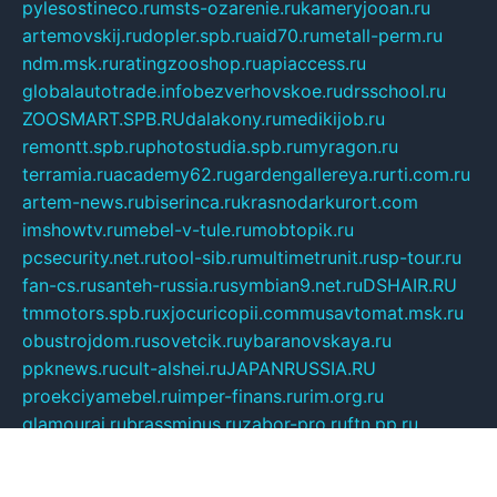
pylesostineco.ru
msts-ozarenie.ru
kameryjooan.ru
artemovskij.ru
dopler.spb.ru
aid70.ru
metall-perm.ru
ndm.msk.ru
ratingzooshop.ru
apiaccess.ru
globalautotrade.info
bezverhovskoe.ru
drsschool.ru
ZOOSMART.SPB.RU
dalakony.ru
medikijob.ru
remontt.spb.ru
photostudia.spb.ru
myragon.ru
terramia.ru
academy62.ru
gardengallereya.ru
rti.com.ru
artem-news.ru
biserinca.ru
krasnodarkurort.com
imshowtv.ru
mebel-v-tule.ru
mobtopik.ru
pcsecurity.net.ru
tool-sib.ru
multimetrunit.ru
sp-tour.ru
fan-cs.ru
santeh-russia.ru
symbian9.net.ru
DSHAIR.RU
tmmotors.spb.ru
xjocuricopii.com
musavtomat.msk.ru
obustrojdom.ru
sovetcik.ru
ybaranovskaya.ru
ppknews.ru
cult-alshei.ru
JAPANRUSSIA.RU
proekciyamebel.ru
imper-finans.ru
rim.org.ru
glamourai.ru
brassminus.ru
zabor-pro.ru
ftn.pp.ru
dorogoe58.ru
laimengpacker.ru
kuzova-zapchasti.ru
sageerp.ru
taxodrom.ru
dsrazvitie.ru
hardcity.net.ru