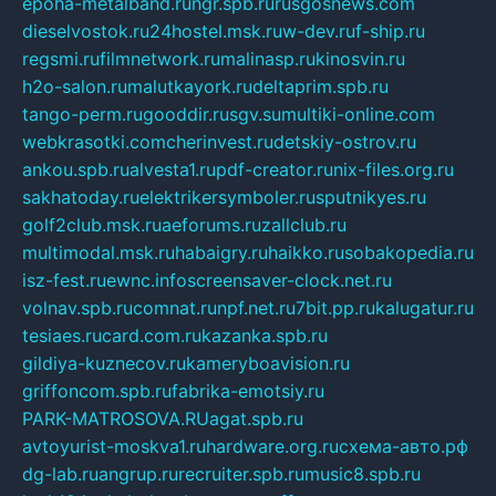
epoha-metalband.ru
ngr.spb.ru
rusgosnews.com
dieselvostok.ru
24hostel.msk.ru
w-dev.ru
f-ship.ru
regsmi.ru
filmnetwork.ru
malinasp.ru
kinosvin.ru
h2o-salon.ru
malutkayork.ru
deltaprim.spb.ru
tango-perm.ru
gooddir.ru
sgv.su
multiki-online.com
webkrasotki.com
cherinvest.ru
detskiy-ostrov.ru
ankou.spb.ru
alvesta1.ru
pdf-creator.ru
nix-files.org.ru
sakhatoday.ru
elektrikersymboler.ru
sputnikyes.ru
golf2club.msk.ru
aeforums.ru
zallclub.ru
multimodal.msk.ru
habaigry.ru
haikko.ru
sobakopedia.ru
isz-fest.ru
ewnc.info
screensaver-clock.net.ru
volnav.spb.ru
comnat.ru
npf.net.ru
7bit.pp.ru
kalugatur.ru
tesiaes.ru
card.com.ru
kazanka.spb.ru
gildiya-kuznecov.ru
kameryboavision.ru
griffoncom.spb.ru
fabrika-emotsiy.ru
PARK-MATROSOVA.RU
agat.spb.ru
avtoyurist-moskva1.ru
hardware.org.ru
схема-авто.рф
dg-lab.ru
angrup.ru
recruiter.spb.ru
music8.spb.ru