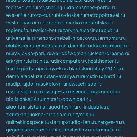
teensvoice.ru
imgsharing.ru
domashnee-porno.ru
eva-elfie.ru
foto-tur.ru
biz-doska.ru
metropoltravel.ru
veslo-i-yakor.ru
borodino-media.ru
rostotsky.ru
regionufa.ru
weiss-bet.ru
zaryna.ru
casinotablet.ru
universalia.ru
remont-mebeli-moscow.ru
termomur.ru
clubfisher.ru
remstirufa.ru
erdamchi.ru
doramamama.ru
muraviovka-park.ru
worldofwoman.ru
clean-dreams.ru
arkrym.ru
kristinita.ru
dircomputer.ru
healthenter.ru
textexperts.ru
pivnaya-kruzhka.ru
kinofilmy-2021.ru
demolalapaluza.ru
tanyavanya.ru
remstir-tolyatti.ru
msdip.ru
jdol.ru
sokolovr.ru
newtech-spb.ru
rezemkleim.ru
massage-tai.ru
seonub.ru
zvonitut.ru
biolisichka24.ru
mncraft-download.ru
algoritm-sistema.ru
godflesh.ru
ru-industria.ru
zebra-tlt.ru
okna-proficom.ru
erynok.ru
onlinekinospace.ru
startupstudio-fefu.ru
zarges-ru.ru
gegenjustizunrecht.ru
autobalashov.ru
utrovortu.ru