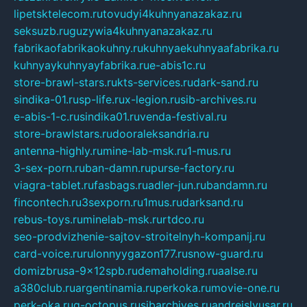
lipetsktelecom.ru
tovudyi4kuhnyanazakaz.ru
seksuzb.ru
guzywia4kuhnyanazakaz.ru
fabrikaofabrikaokuhny.ru
kuhnyaekuhnyaafabrika.ru
kuhnyaykuhnyayfabrika.ru
e-abis1c.ru
store-brawl-stars.ru
kts-services.ru
dark-sand.ru
sindika-01.ru
sp-life.ru
x-legion.ru
sib-archives.ru
e-abis-1-c.ru
sindika01.ru
venda-festival.ru
store-brawlstars.ru
dooraleksandria.ru
antenna-highly.ru
mine-lab-msk.ru
1-mus.ru
3-sex-porn.ru
ban-damn.ru
purse-factory.ru
viagra-tablet.ru
fasbags.ru
adler-jun.ru
bandamn.ru
fincontech.ru
3sexporn.ru
1mus.ru
darksand.ru
rebus-toys.ru
minelab-msk.ru
rtdco.ru
seo-prodvizhenie-sajtov-stroitelnyh-kompanij.ru
card-voice.ru
rulonnyygazon177.ru
snow-guard.ru
domizbrusa-9x12spb.ru
demaholding.ru
aalse.ru
a380club.ru
argentinamia.ru
perkoka.ru
movie-one.ru
perk-oka.ru
g-octopus.ru
sibarchives.ru
andreislyusar.ru