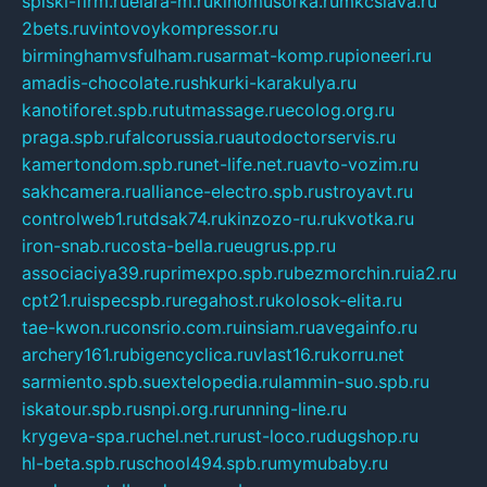
spiski-firm.ru
elara-m.ru
kinomusorka.ru
mkcslava.ru
2bets.ru
vintovoykompressor.ru
birminghamvsfulham.ru
sarmat-komp.ru
pioneeri.ru
amadis-chocolate.ru
shkurki-karakulya.ru
kanotiforet.spb.ru
tutmassage.ru
ecolog.org.ru
praga.spb.ru
falcorussia.ru
autodoctorservis.ru
kamertondom.spb.ru
net-life.net.ru
avto-vozim.ru
sakhcamera.ru
alliance-electro.spb.ru
stroyavt.ru
controlweb1.ru
tdsak74.ru
kinzozo-ru.ru
kvotka.ru
iron-snab.ru
costa-bella.ru
eugrus.pp.ru
associaciya39.ru
primexpo.spb.ru
bezmorchin.ru
ia2.ru
cpt21.ru
ispecspb.ru
regahost.ru
kolosok-elita.ru
tae-kwon.ru
consrio.com.ru
insiam.ru
avegainfo.ru
archery161.ru
bigencyclica.ru
vlast16.ru
korru.net
sarmiento.spb.su
extelopedia.ru
lammin-suo.spb.ru
iskatour.spb.ru
snpi.org.ru
running-line.ru
krygeva-spa.ru
chel.net.ru
rust-loco.ru
dugshop.ru
hl-beta.spb.ru
school494.spb.ru
mymubaby.ru