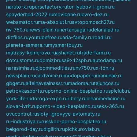
naruto-x.ru
pursefactory.ru
tor-lyubov-i-grom.ru
spayderhed-2022.ru
movieone.ru
evro-dez.ru
webamator.ru
ma-absolut1.ru
avtopomosch27.ru
nv-750.ru
news-plain.ru
nertansaga.ru
delanalad.ru
dizfiles.ru
youtubefree.ru
aria-family.ru
roadli.ru
planeta-samara.ru
mysmartbuy.ru
matrasy-kemerovo.ru
ashanet.ru
trade-farm.ru
dotcustoms.ru
domizbrusa9x12spb.ru
autodamp.ru
narasimha.ru
djcommodities.ru
nv750.ru
x-ton.ru
newsplain.ru
cardvoice.ru
modopaper.ru
manunae.ru
gbget.ru
alfeihavsalnassr.ru
madoma.ru
tajuncos.ru
petrovkasports.ru
porno-online-besplatno.ru
splclub.ru
york-life.ru
doroga-expo.ru
ribery.ru
cleanmedicine.ru
slovar-ivrit.ru
porno-video-besplatno.ru
seks-365.ru
ovucontrol.ru
sloty-igrovyye-avtomaty.ru
ru-industriya.ru
russkoe-porno-besplatno.ru
belgorod-day.ru
digilith.ru
pichkurovlab.ru
medic-today.ru
taksu.ru
comp123.ru
don-ykt.ru