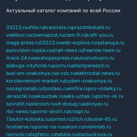
Актуальный каталог компаний по всей России
03223.ru
ufille.ru
krasotata.ru
prazdnikdushi.ru
veetbox.ru
cinemapost.ru
ciam-fr.ru
kraft-you.ru
mega-press.ru
03223.ru
web-explore.ru
rastenuya.ru
eurovision-russia.ru
strah-news.ru
freeride-team.ru
itrack-24.ru
sexshopexpress.ru
autostudiopro.ru
alabuga-cityhotel.ru
pornv.ru
atlantpereezd.ru
bud-em-znakomye.ru
a-cdc.ru
elektrostal-news.ru
korolevremont-market.ru
budem-znakomye.ru
oooagrosnab.ru
fpodaso.ru
emfire.ru
pro-otdelky.ru
ukrasotki.ru
seksuzbek.ru
seks-uzbek.ru
porno-vk.ru
sovratili.ru
olecoon.ru
vd-dosug.ru
adonyev.ru
rbc-news.ru
porno-skvirt.ru
krospr.ru
13autor-kolonka.ru
sormol.ru
2rich.ru
hostel-65.ru
hostserve.ru
porno-na-russkom.ru
mishinlab.ru
neznobi.ru
bigfatcc.ru
habble.ru
starbucksvia.ru