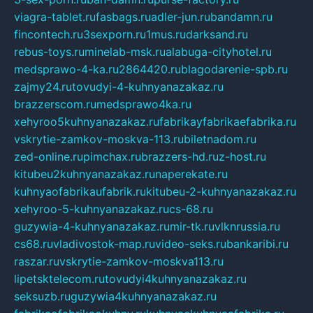
viagra-tablet.ru
fasbags.ru
adler-jun.ru
bandamn.ru
fincontech.ru
3sexporn.ru
1mus.ru
darksand.ru
rebus-toys.ru
minelab-msk.ru
alabuga-cityhotel.ru
medsprawo-4-ka.ru
2864420.ru
blagodarenie-spb.ru
zajmy24.ru
tovudyi-4-kuhnyanazakaz.ru
brazzerscom.ru
medsprawo4ka.ru
xehyroo5kuhnyanazakaz.ru
fabrikayfabrikaefabrika.ru
vskrytie-zamkov-moskva-113.ru
biletnadom.ru
zed-online.ru
pimchax.ru
brazzers-hd.ru
z-host.ru
kitubeu2kuhnyanazakaz.ru
naperekate.ru
kuhnyaofabrikaufabrik.ru
kitubeu-2-kuhnyanazakaz.ru
xehyroo-5-kuhnyanazakaz.ru
cs-68.ru
guzywia-4-kuhnyanazakaz.ru
mir-tk.ru
vlknrussia.ru
cs68.ru
vladivostok-map.ru
video-seks.ru
bankaribi.ru
raszar.ru
vskrytie-zamkov-moskva113.ru
lipetsktelecom.ru
tovudyi4kuhnyanazakaz.ru
seksuzb.ru
guzywia4kuhnyanazakaz.ru