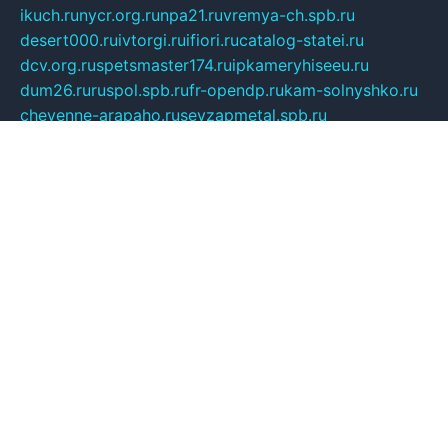
ikuch.ru
nycr.org.ru
npa21.ru
vremya-ch.spb.ru
desert000.ru
ivtorgi.ru
ifiori.ru
catalog-statei.ru
dcv.org.ru
spetsmaster174.ru
ipkameryhiseeu.ru
dum26.ru
ruspol.spb.ru
fr-opendp.ru
kam-solnyshko.ru
cheyenne-arapaho.ru
sevzapmetal.spb.ru
ted-lapidus.spb.ru
parasite-eliminator.ru
sigma-complete.ru
modernworld.ru
dama-moda.ru
eholot-group.ru
sk-nvkz.ru
DRONGOLD.RU
democratia2.ru
i-farmer.ru
mass-sport.org
jablonex.spb.ru
bookmess.ru
linkword.ru
refineua.com.ru
cs-spec.net.ru
altay-mebel.ru
DNK-THEATRE.RU
mechaniks.spb.ru
ipcamtechage.ru
skosta.ru
a-sun.ru
stroy-ldsp.ru
snowlands.org.ru
childrensshoes.ru
mrlizzy.ru
mebelsofiakrd.ru
bulizhenko.ru
rumantick.net.ru
mtszerno.ru
daily-fishing.ru
glushiteli-v-spb.ru
megasat.org.ru
localization.net.ru
flyingfish.pp.ru
ds5teremok.ru
aclib.spb.ru
komissionka30.ru
mag-profit.ru