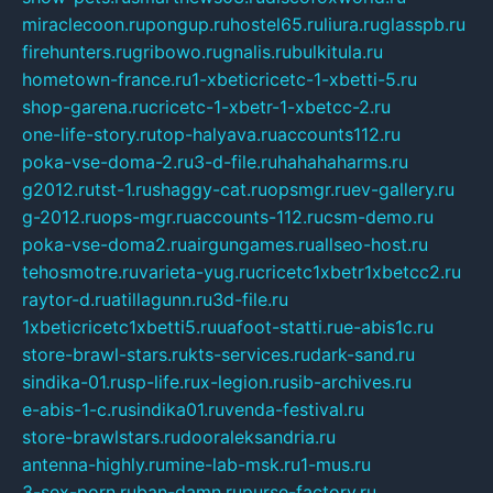
miraclecoon.ru
pongup.ru
hostel65.ru
liura.ru
glasspb.ru
firehunters.ru
gribowo.ru
gnalis.ru
bulkitula.ru
hometown-france.ru
1-xbeticricetc-1-xbetti-5.ru
shop-garena.ru
cricetc-1-xbetr-1-xbetcc-2.ru
one-life-story.ru
top-halyava.ru
accounts112.ru
poka-vse-doma-2.ru
3-d-file.ru
hahahaharms.ru
g2012.ru
tst-1.ru
shaggy-cat.ru
opsmgr.ru
ev-gallery.ru
g-2012.ru
ops-mgr.ru
accounts-112.ru
csm-demo.ru
poka-vse-doma2.ru
airgungames.ru
allseo-host.ru
tehosmotre.ru
varieta-yug.ru
cricetc1xbetr1xbetcc2.ru
raytor-d.ru
atillagunn.ru
3d-file.ru
1xbeticricetc1xbetti5.ru
uafoot-statti.ru
e-abis1c.ru
store-brawl-stars.ru
kts-services.ru
dark-sand.ru
sindika-01.ru
sp-life.ru
x-legion.ru
sib-archives.ru
e-abis-1-c.ru
sindika01.ru
venda-festival.ru
store-brawlstars.ru
dooraleksandria.ru
antenna-highly.ru
mine-lab-msk.ru
1-mus.ru
3-sex-porn.ru
ban-damn.ru
purse-factory.ru