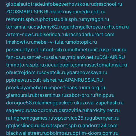
globalautotrade.info
bezverhovskoe.ru
drsschool.ru
ZOOSMART.SPB.RU
dalakony.ru
medikijob.ru
remontt.spb.ru
photostudia.spb.ru
myragon.ru
terramia.ru
academy62.ru
gardengallereya.ru
rti.com.ru
artem-news.ru
biserinca.ru
krasnodarkurort.com
imshowtv.ru
mebel-v-tule.ru
mobtopik.ru
pcsecurity.net.ru
tool-sib.ru
multimetrunit.ru
sp-tour.ru
fan-cs.ru
santeh-russia.ru
symbian9.net.ru
DSHAIR.RU
tmmotors.spb.ru
xjocuricopii.com
musavtomat.msk.ru
obustrojdom.ru
sovetcik.ru
ybaranovskaya.ru
ppknews.ru
cult-alshei.ru
JAPANRUSSIA.RU
proekciyamebel.ru
imper-finans.ru
rim.org.ru
glamourai.ru
brassminus.ru
zabor-pro.ru
ftn.pp.ru
dorogoe58.ru
laimengpacker.ru
kuzova-zapchasti.ru
sageerp.ru
taxodrom.ru
dsrazvitie.ru
hardcity.net.ru
ratinghomegames.ru
topservice25.ru
gubernyan.ru
gtglasslined.ru
ii4.ru
tssport.spb.ru
andorra24.com
blackwallstreet.ru
oboimos.ru
optim-doors.com.ru