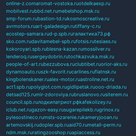
online-z.com
aromat-vostoka.ru
otdelkaexp.ru
mobilvest.ru
bbd.net.ru
mebelshop.msk.ru
smp-forum.ru
bastion-td.ru
kosmoscreative.ru
avrmotors.ru
art-galadesign.ru
tiffany-c.ru
ecostep-samara.ru
d-p.spb.ru
галактика73.рф
sko.com.ru
davitamebel-spb.ru
fotsis.ru
tesiaes.ru
kokoroyari.spb.ru
blesna-kazan.ru
mossilver.ru
lenderoq.ru
sergeydobrin.ru
tochkazvuka.msk.ru
people-of-art.ru
bezzubova.ru
clubtibet.ru
orior-aks.ru
dynamoauto.ru
szk-favorit.ru
carlines.ru
flatnsk.ru
kingbolenskaner.ru
alex-motor.ru
astroline.net.ru
act1.spb.ru
polyglot.com.ru
gidlipetsk.ru
ooo-driada.ru
detsad125.ru
mir-zdoroviya.ru
bruslanovo.ru
siterem.ru
council.spb.ru
лодкипатриот.рф
kafekolizey.ru
iclub.net.ru
gazon-easy.ru
sugarepilekb.ru
grinox.ru
pylesostineco.ru
msts-ozarenie.ru
kameryjooan.ru
artemovskij.ru
dopler.spb.ru
aid70.ru
metall-perm.ru
ndm.msk.ru
ratingzooshop.ru
apiaccess.ru