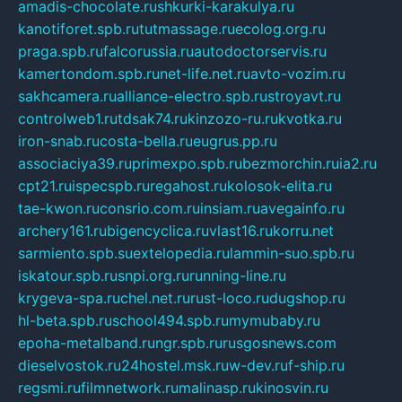
amadis-chocolate.ru
shkurki-karakulya.ru
kanotiforet.spb.ru
tutmassage.ru
ecolog.org.ru
praga.spb.ru
falcorussia.ru
autodoctorservis.ru
kamertondom.spb.ru
net-life.net.ru
avto-vozim.ru
sakhcamera.ru
alliance-electro.spb.ru
stroyavt.ru
controlweb1.ru
tdsak74.ru
kinzozo-ru.ru
kvotka.ru
iron-snab.ru
costa-bella.ru
eugrus.pp.ru
associaciya39.ru
primexpo.spb.ru
bezmorchin.ru
ia2.ru
cpt21.ru
ispecspb.ru
regahost.ru
kolosok-elita.ru
tae-kwon.ru
consrio.com.ru
insiam.ru
avegainfo.ru
archery161.ru
bigencyclica.ru
vlast16.ru
korru.net
sarmiento.spb.su
extelopedia.ru
lammin-suo.spb.ru
iskatour.spb.ru
snpi.org.ru
running-line.ru
krygeva-spa.ru
chel.net.ru
rust-loco.ru
dugshop.ru
hl-beta.spb.ru
school494.spb.ru
mymubaby.ru
epoha-metalband.ru
ngr.spb.ru
rusgosnews.com
dieselvostok.ru
24hostel.msk.ru
w-dev.ru
f-ship.ru
regsmi.ru
filmnetwork.ru
malinasp.ru
kinosvin.ru