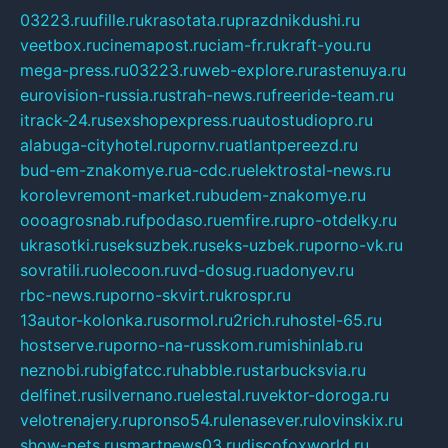
03223.ru
ufille.ru
krasotata.ru
prazdnikdushi.ru
veetbox.ru
cinemapost.ru
ciam-fr.ru
kraft-you.ru
mega-press.ru
03223.ru
web-explore.ru
rastenuya.ru
eurovision-russia.ru
strah-news.ru
freeride-team.ru
itrack-24.ru
sexshopexpress.ru
autostudiopro.ru
alabuga-cityhotel.ru
pornv.ru
atlantpereezd.ru
bud-em-znakomye.ru
a-cdc.ru
elektrostal-news.ru
korolevremont-market.ru
budem-znakomye.ru
oooagrosnab.ru
fpodaso.ru
emfire.ru
pro-otdelky.ru
ukrasotki.ru
seksuzbek.ru
seks-uzbek.ru
porno-vk.ru
sovratili.ru
olecoon.ru
vd-dosug.ru
adonyev.ru
rbc-news.ru
porno-skvirt.ru
krospr.ru
13autor-kolonka.ru
sormol.ru
2rich.ru
hostel-65.ru
hostserve.ru
porno-na-russkom.ru
mishinlab.ru
neznobi.ru
bigfatcc.ru
habble.ru
starbucksvia.ru
delfinet.ru
silvernano.ru
elestal.ru
vektor-doroga.ru
velotrenajery.ru
pronso54.ru
lenasever.ru
lovinskix.ru
show-pets.ru
smartnews03.ru
discofoxworld.ru