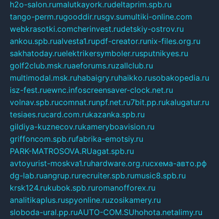
h2o-salon.ru
malutkayork.ru
deltaprim.spb.ru
tango-perm.ru
gooddir.ru
sgv.su
multiki-online.com
webkrasotki.com
cherinvest.ru
detskiy-ostrov.ru
ankou.spb.ru
alvesta1.ru
pdf-creator.ru
nix-files.org.ru
sakhatoday.ru
elektrikersymboler.ru
sputnikyes.ru
golf2club.msk.ru
aeforums.ru
zallclub.ru
multimodal.msk.ru
habaigry.ru
haikko.ru
sobakopedia.ru
isz-fest.ru
ewnc.info
screensaver-clock.net.ru
volnav.spb.ru
comnat.ru
npf.net.ru
7bit.pp.ru
kalugatur.ru
tesiaes.ru
card.com.ru
kazanka.spb.ru
gildiya-kuznecov.ru
kameryboavision.ru
griffoncom.spb.ru
fabrika-emotsiy.ru
PARK-MATROSOVA.RU
agat.spb.ru
avtoyurist-moskva1.ru
hardware.org.ru
схема-авто.рф
dg-lab.ru
angrup.ru
recruiter.spb.ru
music8.spb.ru
krsk124.ru
kubok.spb.ru
romanofforex.ru
analitikaplus.ru
spyonline.ru
zosikamery.ru
sloboda-ural.pp.ru
AUTO-COM.SU
hohota.net
alimy.ru