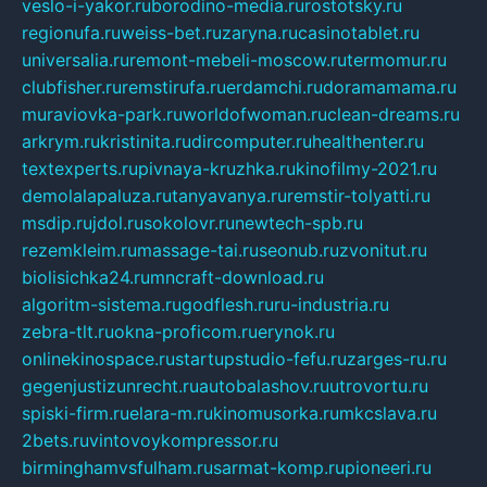
veslo-i-yakor.ru
borodino-media.ru
rostotsky.ru
regionufa.ru
weiss-bet.ru
zaryna.ru
casinotablet.ru
universalia.ru
remont-mebeli-moscow.ru
termomur.ru
clubfisher.ru
remstirufa.ru
erdamchi.ru
doramamama.ru
muraviovka-park.ru
worldofwoman.ru
clean-dreams.ru
arkrym.ru
kristinita.ru
dircomputer.ru
healthenter.ru
textexperts.ru
pivnaya-kruzhka.ru
kinofilmy-2021.ru
demolalapaluza.ru
tanyavanya.ru
remstir-tolyatti.ru
msdip.ru
jdol.ru
sokolovr.ru
newtech-spb.ru
rezemkleim.ru
massage-tai.ru
seonub.ru
zvonitut.ru
biolisichka24.ru
mncraft-download.ru
algoritm-sistema.ru
godflesh.ru
ru-industria.ru
zebra-tlt.ru
okna-proficom.ru
erynok.ru
onlinekinospace.ru
startupstudio-fefu.ru
zarges-ru.ru
gegenjustizunrecht.ru
autobalashov.ru
utrovortu.ru
spiski-firm.ru
elara-m.ru
kinomusorka.ru
mkcslava.ru
2bets.ru
vintovoykompressor.ru
birminghamvsfulham.ru
sarmat-komp.ru
pioneeri.ru