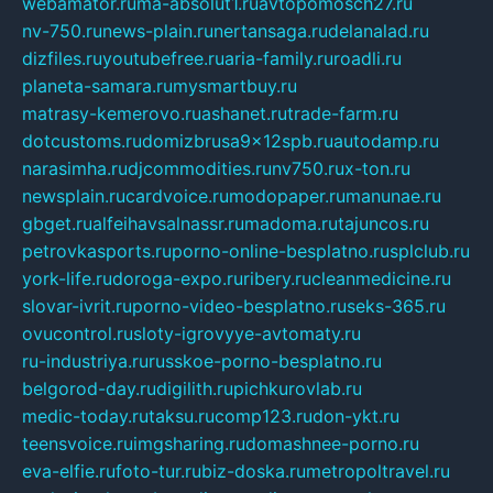
webamator.ru
ma-absolut1.ru
avtopomosch27.ru
nv-750.ru
news-plain.ru
nertansaga.ru
delanalad.ru
dizfiles.ru
youtubefree.ru
aria-family.ru
roadli.ru
planeta-samara.ru
mysmartbuy.ru
matrasy-kemerovo.ru
ashanet.ru
trade-farm.ru
dotcustoms.ru
domizbrusa9x12spb.ru
autodamp.ru
narasimha.ru
djcommodities.ru
nv750.ru
x-ton.ru
newsplain.ru
cardvoice.ru
modopaper.ru
manunae.ru
gbget.ru
alfeihavsalnassr.ru
madoma.ru
tajuncos.ru
petrovkasports.ru
porno-online-besplatno.ru
splclub.ru
york-life.ru
doroga-expo.ru
ribery.ru
cleanmedicine.ru
slovar-ivrit.ru
porno-video-besplatno.ru
seks-365.ru
ovucontrol.ru
sloty-igrovyye-avtomaty.ru
ru-industriya.ru
russkoe-porno-besplatno.ru
belgorod-day.ru
digilith.ru
pichkurovlab.ru
medic-today.ru
taksu.ru
comp123.ru
don-ykt.ru
teensvoice.ru
imgsharing.ru
domashnee-porno.ru
eva-elfie.ru
foto-tur.ru
biz-doska.ru
metropoltravel.ru