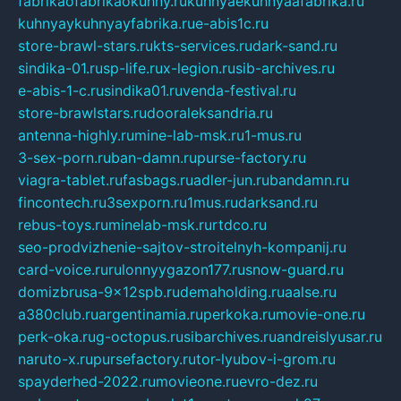
fabrikaofabrikaokuhny.ru
kuhnyaekuhnyaafabrika.ru
kuhnyaykuhnyayfabrika.ru
e-abis1c.ru
store-brawl-stars.ru
kts-services.ru
dark-sand.ru
sindika-01.ru
sp-life.ru
x-legion.ru
sib-archives.ru
e-abis-1-c.ru
sindika01.ru
venda-festival.ru
store-brawlstars.ru
dooraleksandria.ru
antenna-highly.ru
mine-lab-msk.ru
1-mus.ru
3-sex-porn.ru
ban-damn.ru
purse-factory.ru
viagra-tablet.ru
fasbags.ru
adler-jun.ru
bandamn.ru
fincontech.ru
3sexporn.ru
1mus.ru
darksand.ru
rebus-toys.ru
minelab-msk.ru
rtdco.ru
seo-prodvizhenie-sajtov-stroitelnyh-kompanij.ru
card-voice.ru
rulonnyygazon177.ru
snow-guard.ru
domizbrusa-9x12spb.ru
demaholding.ru
aalse.ru
a380club.ru
argentinamia.ru
perkoka.ru
movie-one.ru
perk-oka.ru
g-octopus.ru
sibarchives.ru
andreislyusar.ru
naruto-x.ru
pursefactory.ru
tor-lyubov-i-grom.ru
spayderhed-2022.ru
movieone.ru
evro-dez.ru