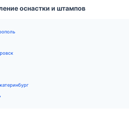
ление оснастки и штампов
рополь
ровск
катеринбург
ь