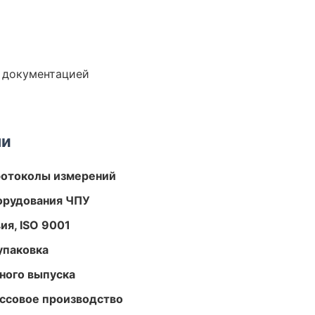
е документацией
ми
ротоколы измерений
орудования ЧПУ
ия, ISO 9001
упаковка
ного выпуска
ассовое производство