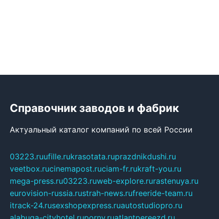
Справочник заводов и фабрик
Актуальный каталог компаний по всей России
03223.ru
ufille.ru
krasotata.ru
prazdnikdushi.ru
veetbox.ru
cinemapost.ru
ciam-fr.ru
kraft-you.ru
mega-press.ru
03223.ru
web-explore.ru
rastenuya.ru
eurovision-russia.ru
strah-news.ru
freeride-team.ru
itrack-24.ru
sexshopexpress.ru
autostudiopro.ru
alabuga-cityhotel.ru
pornv.ru
atlantpereezd.ru