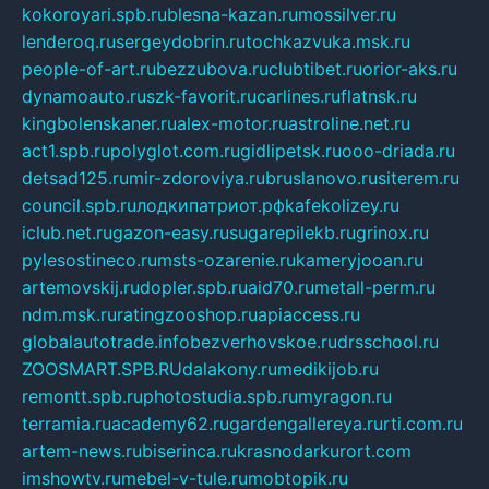
kokoroyari.spb.ru
blesna-kazan.ru
mossilver.ru
lenderoq.ru
sergeydobrin.ru
tochkazvuka.msk.ru
people-of-art.ru
bezzubova.ru
clubtibet.ru
orior-aks.ru
dynamoauto.ru
szk-favorit.ru
carlines.ru
flatnsk.ru
kingbolenskaner.ru
alex-motor.ru
astroline.net.ru
act1.spb.ru
polyglot.com.ru
gidlipetsk.ru
ooo-driada.ru
detsad125.ru
mir-zdoroviya.ru
bruslanovo.ru
siterem.ru
council.spb.ru
лодкипатриот.рф
kafekolizey.ru
iclub.net.ru
gazon-easy.ru
sugarepilekb.ru
grinox.ru
pylesostineco.ru
msts-ozarenie.ru
kameryjooan.ru
artemovskij.ru
dopler.spb.ru
aid70.ru
metall-perm.ru
ndm.msk.ru
ratingzooshop.ru
apiaccess.ru
globalautotrade.info
bezverhovskoe.ru
drsschool.ru
ZOOSMART.SPB.RU
dalakony.ru
medikijob.ru
remontt.spb.ru
photostudia.spb.ru
myragon.ru
terramia.ru
academy62.ru
gardengallereya.ru
rti.com.ru
artem-news.ru
biserinca.ru
krasnodarkurort.com
imshowtv.ru
mebel-v-tule.ru
mobtopik.ru