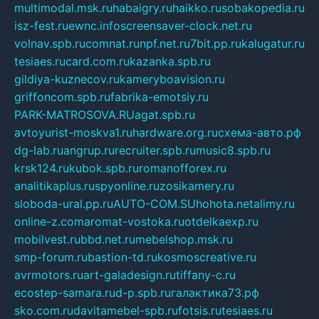
multimodal.msk.ru
habaigry.ru
haikko.ru
sobakopedia.ru
isz-fest.ru
ewnc.info
screensaver-clock.net.ru
volnav.spb.ru
comnat.ru
npf.net.ru
7bit.pp.ru
kalugatur.ru
tesiaes.ru
card.com.ru
kazanka.spb.ru
gildiya-kuznecov.ru
kameryboavision.ru
griffoncom.spb.ru
fabrika-emotsiy.ru
PARK-MATROSOVA.RU
agat.spb.ru
avtoyurist-moskva1.ru
hardware.org.ru
схема-авто.рф
dg-lab.ru
angrup.ru
recruiter.spb.ru
music8.spb.ru
krsk124.ru
kubok.spb.ru
romanofforex.ru
analitikaplus.ru
spyonline.ru
zosikamery.ru
sloboda-ural.pp.ru
AUTO-COM.SU
hohota.net
alimy.ru
online-z.com
aromat-vostoka.ru
otdelkaexp.ru
mobilvest.ru
bbd.net.ru
mebelshop.msk.ru
smp-forum.ru
bastion-td.ru
kosmoscreative.ru
avrmotors.ru
art-galadesign.ru
tiffany-c.ru
ecostep-samara.ru
d-p.spb.ru
галактика73.рф
sko.com.ru
davitamebel-spb.ru
fotsis.ru
tesiaes.ru