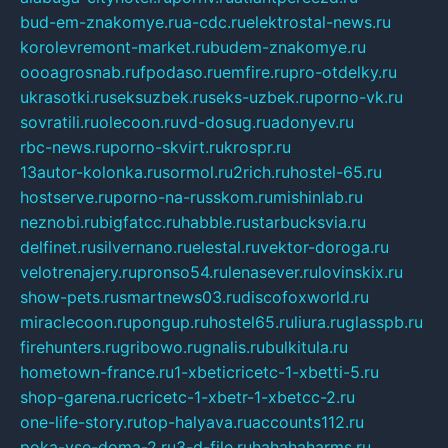
bud-em-znakomye.ru
a-cdc.ru
elektrostal-news.ru
korolevremont-market.ru
budem-znakomye.ru
oooagrosnab.ru
fpodaso.ru
emfire.ru
pro-otdelky.ru
ukrasotki.ru
seksuzbek.ru
seks-uzbek.ru
porno-vk.ru
sovratili.ru
olecoon.ru
vd-dosug.ru
adonyev.ru
rbc-news.ru
porno-skvirt.ru
krospr.ru
13autor-kolonka.ru
sormol.ru
2rich.ru
hostel-65.ru
hostserve.ru
porno-na-russkom.ru
mishinlab.ru
neznobi.ru
bigfatcc.ru
habble.ru
starbucksvia.ru
delfinet.ru
silvernano.ru
elestal.ru
vektor-doroga.ru
velotrenajery.ru
pronso54.ru
lenasever.ru
lovinskix.ru
show-pets.ru
smartnews03.ru
discofoxworld.ru
miraclecoon.ru
pongup.ru
hostel65.ru
liura.ru
glasspb.ru
firehunters.ru
gribowo.ru
gnalis.ru
bulkitula.ru
hometown-france.ru
1-xbeticricetc-1-xbetti-5.ru
shop-garena.ru
cricetc-1-xbetr-1-xbetcc-2.ru
one-life-story.ru
top-halyava.ru
accounts112.ru
poka-vse-doma-2.ru
3-d-file.ru
hahahaharms.ru