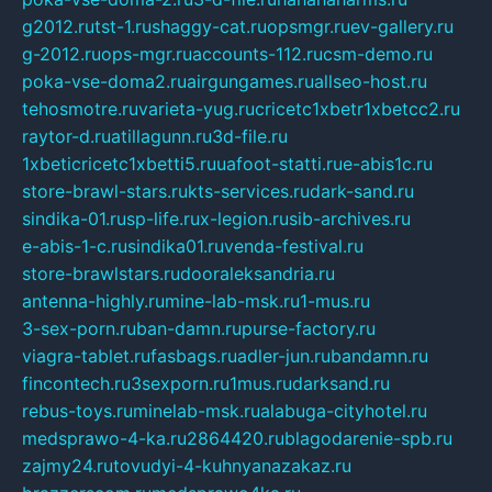
g2012.ru
tst-1.ru
shaggy-cat.ru
opsmgr.ru
ev-gallery.ru
g-2012.ru
ops-mgr.ru
accounts-112.ru
csm-demo.ru
poka-vse-doma2.ru
airgungames.ru
allseo-host.ru
tehosmotre.ru
varieta-yug.ru
cricetc1xbetr1xbetcc2.ru
raytor-d.ru
atillagunn.ru
3d-file.ru
1xbeticricetc1xbetti5.ru
uafoot-statti.ru
e-abis1c.ru
store-brawl-stars.ru
kts-services.ru
dark-sand.ru
sindika-01.ru
sp-life.ru
x-legion.ru
sib-archives.ru
e-abis-1-c.ru
sindika01.ru
venda-festival.ru
store-brawlstars.ru
dooraleksandria.ru
antenna-highly.ru
mine-lab-msk.ru
1-mus.ru
3-sex-porn.ru
ban-damn.ru
purse-factory.ru
viagra-tablet.ru
fasbags.ru
adler-jun.ru
bandamn.ru
fincontech.ru
3sexporn.ru
1mus.ru
darksand.ru
rebus-toys.ru
minelab-msk.ru
alabuga-cityhotel.ru
medsprawo-4-ka.ru
2864420.ru
blagodarenie-spb.ru
zajmy24.ru
tovudyi-4-kuhnyanazakaz.ru