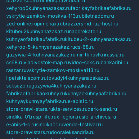
brazzerscom.ru
medsprawo4ka.ru
xehyroo5kuhnyanazakaz.ru
fabrikayfabrikaefabrika.ru
vskrytie-zamkov-moskva-113.ru
biletnadom.ru
zed-online.ru
pimchax.ru
brazzers-hd.ru
z-host.ru
kitubeu2kuhnyanazakaz.ru
naperekate.ru
kuhnyaofabrikaufabrik.ru
kitubeu-2-kuhnyanazakaz.ru
xehyroo-5-kuhnyanazakaz.ru
cs-68.ru
guzywia-4-kuhnyanazakaz.ru
mir-tk.ru
vlknrussia.ru
cs68.ru
vladivostok-map.ru
video-seks.ru
bankaribi.ru
raszar.ru
vskrytie-zamkov-moskva113.ru
lipetsktelecom.ru
tovudyi4kuhnyanazakaz.ru
seksuzb.ru
guzywia4kuhnyanazakaz.ru
fabrikaofabrikaokuhny.ru
kuhnyaekuhnyaafabrika.ru
kuhnyaykuhnyayfabrika.ru
e-abis1c.ru
store-brawl-stars.ru
kts-services.ru
dark-sand.ru
sindika-01.ru
sp-life.ru
x-legion.ru
sib-archives.ru
e-abis-1-c.ru
sindika01.ru
venda-festival.ru
store-brawlstars.ru
dooraleksandria.ru