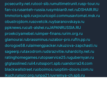
pcsecurity.net.ru
tool-sib.ru
multimetrunit.ru
sp-tour.ru
fan-cs.ru
santeh-russia.ru
symbian9.net.ru
DSHAIR.RU
tmmotors.spb.ru
xjocuricopii.com
musavtomat.msk.ru
obustrojdom.ru
sovetcik.ru
ybaranovskaya.ru
ppknews.ru
cult-alshei.ru
JAPANRUSSIA.RU
proekciyamebel.ru
imper-finans.ru
rim.org.ru
glamourai.ru
brassminus.ru
zabor-pro.ru
ftn.pp.ru
dorogoe58.ru
laimengpacker.ru
kuzova-zapchasti.ru
sageerp.ru
taxodrom.ru
dsrazvitie.ru
hardcity.net.ru
ratinghomegames.ru
topservice25.ru
gubernyan.ru
gtglasslined.ru
ii4.ru
tssport.spb.ru
andorra24.com
blackwallstreet.ru
oboimos.ru
optim-doors.com.ru
ikuch.ru
nycr.org.ru
npa21.ru
vremya-ch.spb.ru
desert000.ru
ivtorgi.ru
ifiori.ru
catalog-statei.ru
dcv.org.ru
spetsmaster174.ru
ipkameryhiseeu.ru
dum26.ru
ruspol.spb.ru
fr-opendp.ru
kam-solnyshko.ru
cheyenne-arapaho.ru
sevzapmetal.spb.ru
ted-lapidus.spb.ru
parasite-eliminator.ru