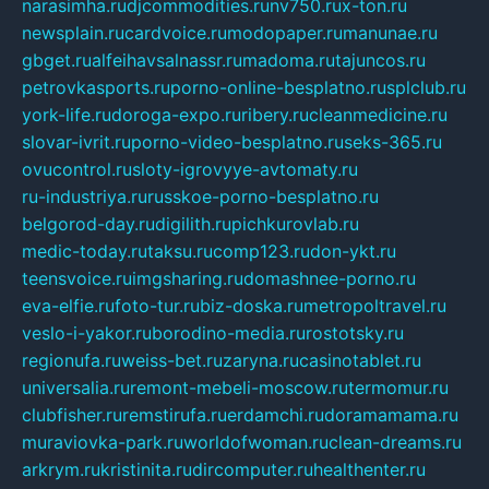
narasimha.ru
djcommodities.ru
nv750.ru
x-ton.ru
newsplain.ru
cardvoice.ru
modopaper.ru
manunae.ru
gbget.ru
alfeihavsalnassr.ru
madoma.ru
tajuncos.ru
petrovkasports.ru
porno-online-besplatno.ru
splclub.ru
york-life.ru
doroga-expo.ru
ribery.ru
cleanmedicine.ru
slovar-ivrit.ru
porno-video-besplatno.ru
seks-365.ru
ovucontrol.ru
sloty-igrovyye-avtomaty.ru
ru-industriya.ru
russkoe-porno-besplatno.ru
belgorod-day.ru
digilith.ru
pichkurovlab.ru
medic-today.ru
taksu.ru
comp123.ru
don-ykt.ru
teensvoice.ru
imgsharing.ru
domashnee-porno.ru
eva-elfie.ru
foto-tur.ru
biz-doska.ru
metropoltravel.ru
veslo-i-yakor.ru
borodino-media.ru
rostotsky.ru
regionufa.ru
weiss-bet.ru
zaryna.ru
casinotablet.ru
universalia.ru
remont-mebeli-moscow.ru
termomur.ru
clubfisher.ru
remstirufa.ru
erdamchi.ru
doramamama.ru
muraviovka-park.ru
worldofwoman.ru
clean-dreams.ru
arkrym.ru
kristinita.ru
dircomputer.ru
healthenter.ru