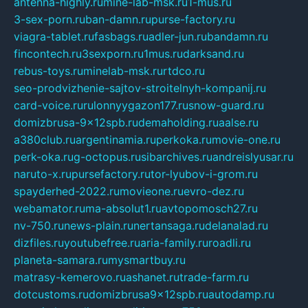
antenna-highly.ru
mine-lab-msk.ru
1-mus.ru
3-sex-porn.ru
ban-damn.ru
purse-factory.ru
viagra-tablet.ru
fasbags.ru
adler-jun.ru
bandamn.ru
fincontech.ru
3sexporn.ru
1mus.ru
darksand.ru
rebus-toys.ru
minelab-msk.ru
rtdco.ru
seo-prodvizhenie-sajtov-stroitelnyh-kompanij.ru
card-voice.ru
rulonnyygazon177.ru
snow-guard.ru
domizbrusa-9x12spb.ru
demaholding.ru
aalse.ru
a380club.ru
argentinamia.ru
perkoka.ru
movie-one.ru
perk-oka.ru
g-octopus.ru
sibarchives.ru
andreislyusar.ru
naruto-x.ru
pursefactory.ru
tor-lyubov-i-grom.ru
spayderhed-2022.ru
movieone.ru
evro-dez.ru
webamator.ru
ma-absolut1.ru
avtopomosch27.ru
nv-750.ru
news-plain.ru
nertansaga.ru
delanalad.ru
dizfiles.ru
youtubefree.ru
aria-family.ru
roadli.ru
planeta-samara.ru
mysmartbuy.ru
matrasy-kemerovo.ru
ashanet.ru
trade-farm.ru
dotcustoms.ru
domizbrusa9x12spb.ru
autodamp.ru