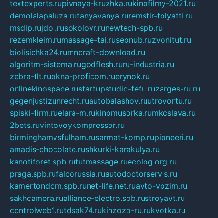
textexperts.ru
pivnaya-kruzhka.ru
kinofilmy-2021.ru
demolalapaluza.ru
tanyavanya.ru
remstir-tolyatti.ru
msdip.ru
jdol.ru
sokolovr.ru
newtech-spb.ru
rezemkleim.ru
massage-tai.ru
seonub.ru
zvonitut.ru
biolisichka24.ru
mncraft-download.ru
algoritm-sistema.ru
godflesh.ru
ru-industria.ru
zebra-tlt.ru
okna-proficom.ru
erynok.ru
onlinekinospace.ru
startupstudio-fefu.ru
zarges-ru.ru
gegenjustizunrecht.ru
autobalashov.ru
utrovortu.ru
spiski-firm.ru
elara-m.ru
kinomusorka.ru
mkcslava.ru
2bets.ru
vintovoykompressor.ru
birminghamvsfulham.ru
sarmat-komp.ru
pioneeri.ru
amadis-chocolate.ru
shkurki-karakulya.ru
kanotiforet.spb.ru
tutmassage.ru
ecolog.org.ru
praga.spb.ru
falcorussia.ru
autodoctorservis.ru
kamertondom.spb.ru
net-life.net.ru
avto-vozim.ru
sakhcamera.ru
alliance-electro.spb.ru
stroyavt.ru
controlweb1.ru
tdsak74.ru
kinzozo-ru.ru
kvotka.ru