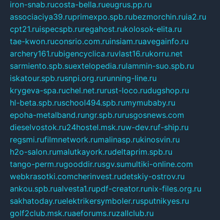
iron-snab.ru
costa-bella.ru
eugrus.pp.ru
associaciya39.ru
primexpo.spb.ru
bezmorchin.ru
ia2.ru
cpt21.ru
ispecspb.ru
regahost.ru
kolosok-elita.ru
tae-kwon.ru
consrio.com.ru
insiam.ru
avegainfo.ru
archery161.ru
bigencyclica.ru
vlast16.ru
korru.net
sarmiento.spb.su
extelopedia.ru
lammin-suo.spb.ru
iskatour.spb.ru
snpi.org.ru
running-line.ru
krygeva-spa.ru
chel.net.ru
rust-loco.ru
dugshop.ru
hl-beta.spb.ru
school494.spb.ru
mymubaby.ru
epoha-metalband.ru
ngr.spb.ru
rusgosnews.com
dieselvostok.ru
24hostel.msk.ru
w-dev.ru
f-ship.ru
regsmi.ru
filmnetwork.ru
malinasp.ru
kinosvin.ru
h2o-salon.ru
malutkayork.ru
deltaprim.spb.ru
tango-perm.ru
gooddir.ru
sgv.su
multiki-online.com
webkrasotki.com
cherinvest.ru
detskiy-ostrov.ru
ankou.spb.ru
alvesta1.ru
pdf-creator.ru
nix-files.org.ru
sakhatoday.ru
elektrikersymboler.ru
sputnikyes.ru
golf2club.msk.ru
aeforums.ru
zallclub.ru