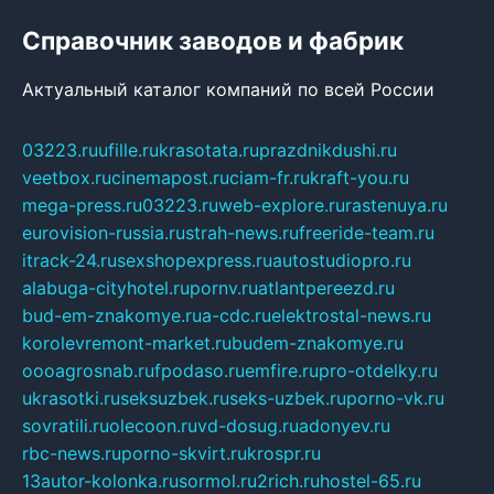
Справочник заводов и фабрик
Актуальный каталог компаний по всей России
03223.ru
ufille.ru
krasotata.ru
prazdnikdushi.ru
veetbox.ru
cinemapost.ru
ciam-fr.ru
kraft-you.ru
mega-press.ru
03223.ru
web-explore.ru
rastenuya.ru
eurovision-russia.ru
strah-news.ru
freeride-team.ru
itrack-24.ru
sexshopexpress.ru
autostudiopro.ru
alabuga-cityhotel.ru
pornv.ru
atlantpereezd.ru
bud-em-znakomye.ru
a-cdc.ru
elektrostal-news.ru
korolevremont-market.ru
budem-znakomye.ru
oooagrosnab.ru
fpodaso.ru
emfire.ru
pro-otdelky.ru
ukrasotki.ru
seksuzbek.ru
seks-uzbek.ru
porno-vk.ru
sovratili.ru
olecoon.ru
vd-dosug.ru
adonyev.ru
rbc-news.ru
porno-skvirt.ru
krospr.ru
13autor-kolonka.ru
sormol.ru
2rich.ru
hostel-65.ru