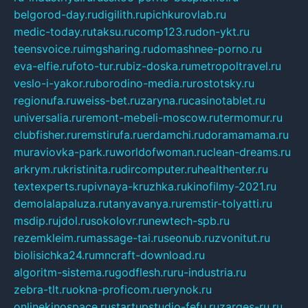
belgorod-day.ru
digilith.ru
pichkurovlab.ru
medic-today.ru
taksu.ru
comp123.ru
don-ykt.ru
teensvoice.ru
imgsharing.ru
domashnee-porno.ru
eva-elfie.ru
foto-tur.ru
biz-doska.ru
metropoltravel.ru
veslo-i-yakor.ru
borodino-media.ru
rostotsky.ru
regionufa.ru
weiss-bet.ru
zaryna.ru
casinotablet.ru
universalia.ru
remont-mebeli-moscow.ru
termomur.ru
clubfisher.ru
remstirufa.ru
erdamchi.ru
doramamama.ru
muraviovka-park.ru
worldofwoman.ru
clean-dreams.ru
arkrym.ru
kristinita.ru
dircomputer.ru
healthenter.ru
textexperts.ru
pivnaya-kruzhka.ru
kinofilmy-2021.ru
demolalapaluza.ru
tanyavanya.ru
remstir-tolyatti.ru
msdip.ru
jdol.ru
sokolovr.ru
newtech-spb.ru
rezemkleim.ru
massage-tai.ru
seonub.ru
zvonitut.ru
biolisichka24.ru
mncraft-download.ru
algoritm-sistema.ru
godflesh.ru
ru-industria.ru
zebra-tlt.ru
okna-proficom.ru
erynok.ru
onlinekinospace.ru
startupstudio-fefu.ru
zarges-ru.ru