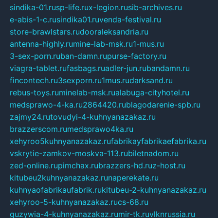
sindika-01.ru
sp-life.ru
x-legion.ru
sib-archives.ru
e-abis-1-c.ru
sindika01.ru
venda-festival.ru
store-brawlstars.ru
dooraleksandria.ru
antenna-highly.ru
mine-lab-msk.ru
1-mus.ru
3-sex-porn.ru
ban-damn.ru
purse-factory.ru
viagra-tablet.ru
fasbags.ru
adler-jun.ru
bandamn.ru
fincontech.ru
3sexporn.ru
1mus.ru
darksand.ru
rebus-toys.ru
minelab-msk.ru
alabuga-cityhotel.ru
medsprawo-4-ka.ru
2864420.ru
blagodarenie-spb.ru
zajmy24.ru
tovudyi-4-kuhnyanazakaz.ru
brazzerscom.ru
medsprawo4ka.ru
xehyroo5kuhnyanazakaz.ru
fabrikayfabrikaefabrika.ru
vskrytie-zamkov-moskva-113.ru
biletnadom.ru
zed-online.ru
pimchax.ru
brazzers-hd.ru
z-host.ru
kitubeu2kuhnyanazakaz.ru
naperekate.ru
kuhnyaofabrikaufabrik.ru
kitubeu-2-kuhnyanazakaz.ru
xehyroo-5-kuhnyanazakaz.ru
cs-68.ru
guzywia-4-kuhnyanazakaz.ru
mir-tk.ru
vlknrussia.ru