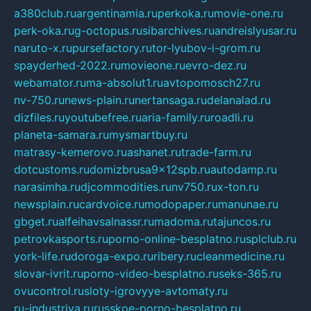
a380club.ru
argentinamia.ru
perkoka.ru
movie-one.ru
perk-oka.ru
g-octopus.ru
sibarchives.ru
andreislyusar.ru
naruto-x.ru
pursefactory.ru
tor-lyubov-i-grom.ru
spayderhed-2022.ru
movieone.ru
evro-dez.ru
webamator.ru
ma-absolut1.ru
avtopomosch27.ru
nv-750.ru
news-plain.ru
nertansaga.ru
delanalad.ru
dizfiles.ru
youtubefree.ru
aria-family.ru
roadli.ru
planeta-samara.ru
mysmartbuy.ru
matrasy-kemerovo.ru
ashanet.ru
trade-farm.ru
dotcustoms.ru
domizbrusa9x12spb.ru
autodamp.ru
narasimha.ru
djcommodities.ru
nv750.ru
x-ton.ru
newsplain.ru
cardvoice.ru
modopaper.ru
manunae.ru
gbget.ru
alfeihavsalnassr.ru
madoma.ru
tajuncos.ru
petrovkasports.ru
porno-online-besplatno.ru
splclub.ru
york-life.ru
doroga-expo.ru
ribery.ru
cleanmedicine.ru
slovar-ivrit.ru
porno-video-besplatno.ru
seks-365.ru
ovucontrol.ru
sloty-igrovyye-avtomaty.ru
ru-industriya.ru
russkoe-porno-besplatno.ru