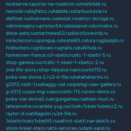
hostserve.ru
porno-na-russkom.ru
mishinlab.ru
neznobi.ru
bigfatcc.ru
habble.ru
starbucksvia.ru
delfinet.ru
silvernano.ru
elestal.ru
vektor-doroga.ru
velotrenajery.ru
pronso54.ru
lenasever.ru
lovinskix.ru
show-pets.ru
smartnews03.ru
discofoxworld.ru
miraclecoon.ru
pongup.ru
hostel65.ru
liura.ru
glasspb.ru
firehunters.ru
gribowo.ru
gnalis.ru
bulkitula.ru
hometown-france.ru
1-xbeticricetc-1-xbetti-5.ru
shop-garena.ru
cricetc-1-xbetr-1-xbetcc-2.ru
one-life-story.ru
top-halyava.ru
accounts112.ru
poka-vse-doma-2.ru
3-d-file.ru
hahahaharms.ru
g2012.ru
tst-1.ru
shaggy-cat.ru
opsmgr.ru
ev-gallery.ru
g-2012.ru
ops-mgr.ru
accounts-112.ru
csm-demo.ru
poka-vse-doma2.ru
airgungames.ru
allseo-host.ru
tehosmotre.ru
varieta-yug.ru
cricetc1xbetr1xbetcc2.ru
raytor-d.ru
atillagunn.ru
3d-file.ru
1xbeticricetc1xbetti5.ru
uafoot-statti.ru
e-abis1c.ru
store-brawl-stars.ru
kts-services.ru
dark-sand.ru