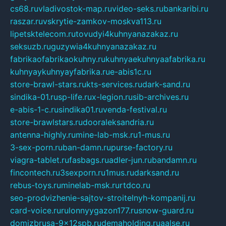
cs68.ru
vladivostok-map.ru
video-seks.ru
bankaribi.ru
raszar.ru
vskrytie-zamkov-moskva113.ru
lipetsktelecom.ru
tovudyi4kuhnyanazakaz.ru
seksuzb.ru
guzywia4kuhnyanazakaz.ru
fabrikaofabrikaokuhny.ru
kuhnyaekuhnyaafabrika.ru
kuhnyaykuhnyayfabrika.ru
e-abis1c.ru
store-brawl-stars.ru
kts-services.ru
dark-sand.ru
sindika-01.ru
sp-life.ru
x-legion.ru
sib-archives.ru
e-abis-1-c.ru
sindika01.ru
venda-festival.ru
store-brawlstars.ru
dooraleksandria.ru
antenna-highly.ru
mine-lab-msk.ru
1-mus.ru
3-sex-porn.ru
ban-damn.ru
purse-factory.ru
viagra-tablet.ru
fasbags.ru
adler-jun.ru
bandamn.ru
fincontech.ru
3sexporn.ru
1mus.ru
darksand.ru
rebus-toys.ru
minelab-msk.ru
rtdco.ru
seo-prodvizhenie-sajtov-stroitelnyh-kompanij.ru
card-voice.ru
rulonnyygazon177.ru
snow-guard.ru
domizbrusa-9x12spb.ru
demaholding.ru
aalse.ru