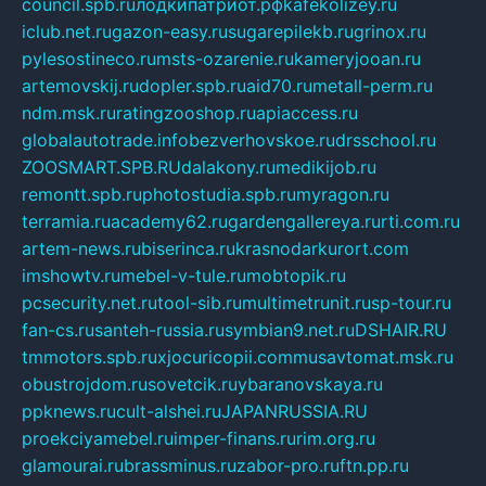
council.spb.ru
лодкипатриот.рф
kafekolizey.ru
iclub.net.ru
gazon-easy.ru
sugarepilekb.ru
grinox.ru
pylesostineco.ru
msts-ozarenie.ru
kameryjooan.ru
artemovskij.ru
dopler.spb.ru
aid70.ru
metall-perm.ru
ndm.msk.ru
ratingzooshop.ru
apiaccess.ru
globalautotrade.info
bezverhovskoe.ru
drsschool.ru
ZOOSMART.SPB.RU
dalakony.ru
medikijob.ru
remontt.spb.ru
photostudia.spb.ru
myragon.ru
terramia.ru
academy62.ru
gardengallereya.ru
rti.com.ru
artem-news.ru
biserinca.ru
krasnodarkurort.com
imshowtv.ru
mebel-v-tule.ru
mobtopik.ru
pcsecurity.net.ru
tool-sib.ru
multimetrunit.ru
sp-tour.ru
fan-cs.ru
santeh-russia.ru
symbian9.net.ru
DSHAIR.RU
tmmotors.spb.ru
xjocuricopii.com
musavtomat.msk.ru
obustrojdom.ru
sovetcik.ru
ybaranovskaya.ru
ppknews.ru
cult-alshei.ru
JAPANRUSSIA.RU
proekciyamebel.ru
imper-finans.ru
rim.org.ru
glamourai.ru
brassminus.ru
zabor-pro.ru
ftn.pp.ru