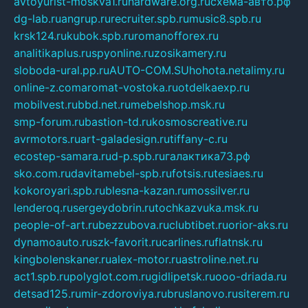
avtoyurist-moskva1.ru
hardware.org.ru
схема-авто.рф
dg-lab.ru
angrup.ru
recruiter.spb.ru
music8.spb.ru
krsk124.ru
kubok.spb.ru
romanofforex.ru
analitikaplus.ru
spyonline.ru
zosikamery.ru
sloboda-ural.pp.ru
AUTO-COM.SU
hohota.net
alimy.ru
online-z.com
aromat-vostoka.ru
otdelkaexp.ru
mobilvest.ru
bbd.net.ru
mebelshop.msk.ru
smp-forum.ru
bastion-td.ru
kosmoscreative.ru
avrmotors.ru
art-galadesign.ru
tiffany-c.ru
ecostep-samara.ru
d-p.spb.ru
галактика73.рф
sko.com.ru
davitamebel-spb.ru
fotsis.ru
tesiaes.ru
kokoroyari.spb.ru
blesna-kazan.ru
mossilver.ru
lenderoq.ru
sergeydobrin.ru
tochkazvuka.msk.ru
people-of-art.ru
bezzubova.ru
clubtibet.ru
orior-aks.ru
dynamoauto.ru
szk-favorit.ru
carlines.ru
flatnsk.ru
kingbolenskaner.ru
alex-motor.ru
astroline.net.ru
act1.spb.ru
polyglot.com.ru
gidlipetsk.ru
ooo-driada.ru
detsad125.ru
mir-zdoroviya.ru
bruslanovo.ru
siterem.ru