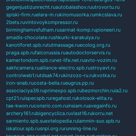
gegenjustizunrecht.ru
autobalashov.ru
utrovortu.ru
spiski-firm.ru
elara-m.ru
kinomusorka.ru
mkcslava.ru
2bets.ru
vintovoykompressor.ru
birminghamvsfulham.ru
sarmat-komp.ru
pioneeri.ru
amadis-chocolate.ru
shkurki-karakulya.ru
kanotiforet.spb.ru
tutmassage.ru
ecolog.org.ru
praga.spb.ru
falcorussia.ru
autodoctorservis.ru
kamertondom.spb.ru
net-life.net.ru
avto-vozim.ru
sakhcamera.ru
alliance-electro.spb.ru
stroyavt.ru
controlweb1.ru
tdsak74.ru
kinzozo-ru.ru
kvotka.ru
iron-snab.ru
costa-bella.ru
eugrus.pp.ru
associaciya39.ru
primexpo.spb.ru
bezmorchin.ru
ia2.ru
cpt21.ru
ispecspb.ru
regahost.ru
kolosok-elita.ru
tae-kwon.ru
consrio.com.ru
insiam.ru
avegainfo.ru
archery161.ru
bigencyclica.ru
vlast16.ru
korru.net
sarmiento.spb.su
extelopedia.ru
lammin-suo.spb.ru
iskatour.spb.ru
snpi.org.ru
running-line.ru