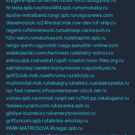
krygeva-spa.ru
chel.net.ru
rust-loco.ru
dugshop.ru
hl-beta.spb.ru
school494.spb.ru
mymubaby.ru
epoha-metalband.ru
ngr.spb.ru
rusgosnews.com
dieselvostok.ru
24hostel.msk.ru
w-dev.ru
f-ship.ru
regsmi.ru
filmnetwork.ru
malinasp.ru
kinosvin.ru
h2o-salon.ru
malutkayork.ru
deltaprim.spb.ru
tango-perm.ru
gooddir.ru
sgv.su
multiki-online.com
webkrasotki.com
cherinvest.ru
detskiy-ostrov.ru
ankou.spb.ru
alvesta1.ru
pdf-creator.ru
nix-files.org.ru
sakhatoday.ru
elektrikersymboler.ru
sputnikyes.ru
golf2club.msk.ru
aeforums.ru
zallclub.ru
multimodal.msk.ru
habaigry.ru
haikko.ru
sobakopedia.ru
isz-fest.ru
ewnc.info
screensaver-clock.net.ru
volnav.spb.ru
comnat.ru
npf.net.ru
7bit.pp.ru
kalugatur.ru
tesiaes.ru
card.com.ru
kazanka.spb.ru
gildiya-kuznecov.ru
kameryboavision.ru
griffoncom.spb.ru
fabrika-emotsiy.ru
PARK-MATROSOVA.RU
agat.spb.ru