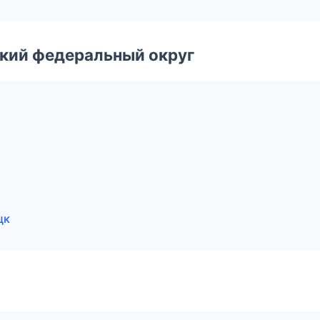
ский федеральный округ
цк