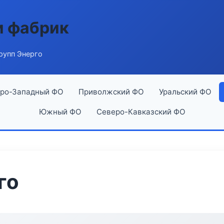
и фабрик
рупп Энерго
ро-Западный ФО
Приволжский ФО
Уральский ФО
Южный ФО
Северо-Кавказский ФО
го