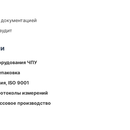
е документацией
аудит
ми
орудования ЧПУ
упаковка
ия, ISO 9001
ротоколы измерений
ассовое производство