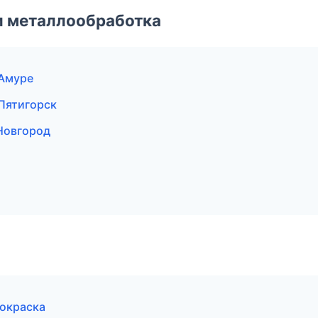
и металлообработка
-Амуре
Пятигорск
Новгород
окраска