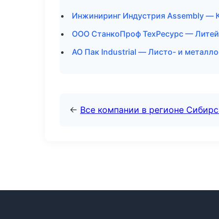
Инжиниринг Индустрия Assembly — К
ООО СтанкоПроф ТехРесурс — Литейк
АО Пак Industrial — Листо- и метал
←
Все компании в регионе Сибир