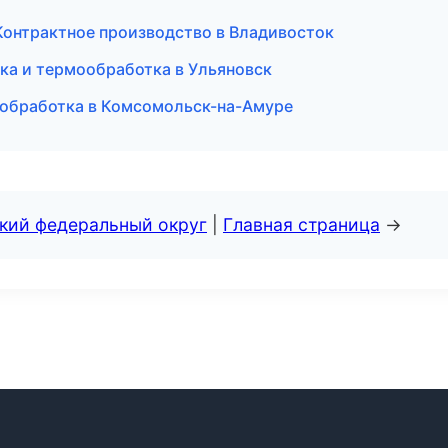
онтрактное производство в Владивосток
а и термообработка в Ульяновск
лообработка в Комсомольск-на-Амуре
ский федеральный округ
|
Главная страница
→