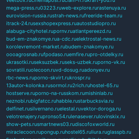
veetbox.ru
cinemapost.ru
ciam-fr.ru
kraft-you.ru
mega-press.ru
03223.ru
web-explore.ru
rastenuya.ru
eurovision-russia.ru
strah-news.ru
freeride-team.ru
itrack-24.ru
sexshopexpress.ru
autostudiopro.ru
alabuga-cityhotel.ru
pornv.ru
atlantpereezd.ru
bud-em-znakomye.ru
a-cdc.ru
elektrostal-news.ru
korolevremont-market.ru
budem-znakomye.ru
oooagrosnab.ru
fpodaso.ru
emfire.ru
pro-otdelky.ru
ukrasotki.ru
seksuzbek.ru
seks-uzbek.ru
porno-vk.ru
sovratili.ru
olecoon.ru
vd-dosug.ru
adonyev.ru
rbc-news.ru
porno-skvirt.ru
krospr.ru
13autor-kolonka.ru
sormol.ru
2rich.ru
hostel-65.ru
hostserve.ru
porno-na-russkom.ru
mishinlab.ru
neznobi.ru
bigfatcc.ru
habble.ru
starbucksvia.ru
delfinet.ru
silvernano.ru
elestal.ru
vektor-doroga.ru
velotrenajery.ru
pronso54.ru
lenasever.ru
lovinskix.ru
show-pets.ru
smartnews03.ru
discofoxworld.ru
miraclecoon.ru
pongup.ru
hostel65.ru
liura.ru
glasspb.ru