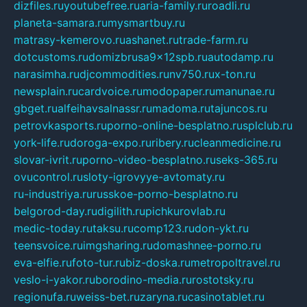
dizfiles.ru
youtubefree.ru
aria-family.ru
roadli.ru
planeta-samara.ru
mysmartbuy.ru
matrasy-kemerovo.ru
ashanet.ru
trade-farm.ru
dotcustoms.ru
domizbrusa9x12spb.ru
autodamp.ru
narasimha.ru
djcommodities.ru
nv750.ru
x-ton.ru
newsplain.ru
cardvoice.ru
modopaper.ru
manunae.ru
gbget.ru
alfeihavsalnassr.ru
madoma.ru
tajuncos.ru
petrovkasports.ru
porno-online-besplatno.ru
splclub.ru
york-life.ru
doroga-expo.ru
ribery.ru
cleanmedicine.ru
slovar-ivrit.ru
porno-video-besplatno.ru
seks-365.ru
ovucontrol.ru
sloty-igrovyye-avtomaty.ru
ru-industriya.ru
russkoe-porno-besplatno.ru
belgorod-day.ru
digilith.ru
pichkurovlab.ru
medic-today.ru
taksu.ru
comp123.ru
don-ykt.ru
teensvoice.ru
imgsharing.ru
domashnee-porno.ru
eva-elfie.ru
foto-tur.ru
biz-doska.ru
metropoltravel.ru
veslo-i-yakor.ru
borodino-media.ru
rostotsky.ru
regionufa.ru
weiss-bet.ru
zaryna.ru
casinotablet.ru