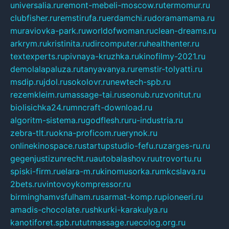
universalia.ru
remont-mebeli-moscow.ru
termomur.ru
clubfisher.ru
remstirufa.ru
erdamchi.ru
doramamama.ru
muraviovka-park.ru
worldofwoman.ru
clean-dreams.ru
arkrym.ru
kristinita.ru
dircomputer.ru
healthenter.ru
textexperts.ru
pivnaya-kruzhka.ru
kinofilmy-2021.ru
demolalapaluza.ru
tanyavanya.ru
remstir-tolyatti.ru
msdip.ru
jdol.ru
sokolovr.ru
newtech-spb.ru
rezemkleim.ru
massage-tai.ru
seonub.ru
zvonitut.ru
biolisichka24.ru
mncraft-download.ru
algoritm-sistema.ru
godflesh.ru
ru-industria.ru
zebra-tlt.ru
okna-proficom.ru
erynok.ru
onlinekinospace.ru
startupstudio-fefu.ru
zarges-ru.ru
gegenjustizunrecht.ru
autobalashov.ru
utrovortu.ru
spiski-firm.ru
elara-m.ru
kinomusorka.ru
mkcslava.ru
2bets.ru
vintovoykompressor.ru
birminghamvsfulham.ru
sarmat-komp.ru
pioneeri.ru
amadis-chocolate.ru
shkurki-karakulya.ru
kanotiforet.spb.ru
tutmassage.ru
ecolog.org.ru